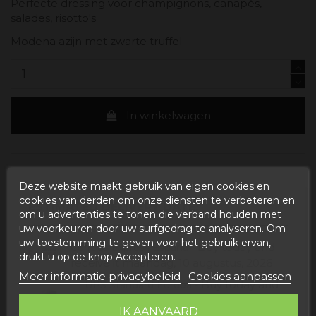
Perfecte dressing voor champignons, canapés,
salades, risotto's.
Modena azijn met zwarte truffel.
In winkelwagen
Deze website maakt gebruik van eigen cookies en
cookies van derden om onze diensten te verbeteren en
ESTIMATED DELIVERY DATE:
om u advertenties te tonen die verband houden met
uw voorkeuren door uw surfgedrag te analyseren. Om
uw toestemming te geven voor het gebruik ervan,
Buy today
and
Correos Express España -
drukt u op de knop Accepteren.
receive it
maandag, 10 augustus, 2026
Meer informatie privacybeleid
Cookies aanpassen
Buy today
and
UPS Standard Europa -
receive it
donderdag, 13 augustus,
IK AANVAARD
2026