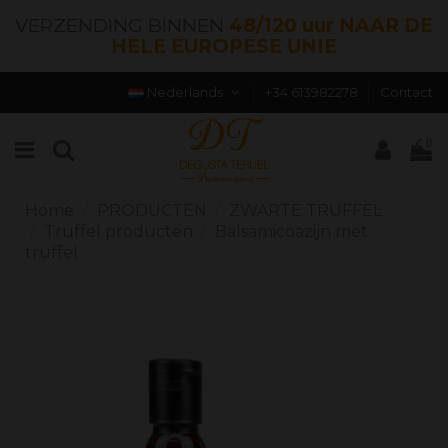
VERZENDING BINNEN
48/120 uur NAAR DE
HELE EUROPESE UNIE
Nederlands
+34 613982278
Contact
0
Home
PRODUCTEN
ZWARTE TRUFFEL
Truffel producten
Balsamicoazijn met
truffel