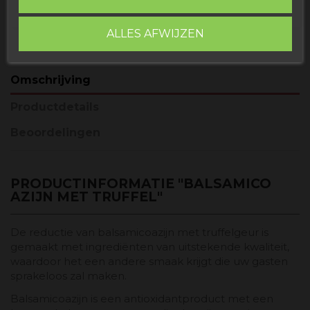
ALLES AFWIJZEN
Omschrijving
Productdetails
Beoordelingen
PRODUCTINFORMATIE "BALSAMICO
AZIJN MET TRUFFEL"
De reductie van balsamicoazijn met truffelgeur is
gemaakt met ingrediënten van uitstekende kwaliteit,
waardoor het een andere smaak krijgt die uw gasten
sprakeloos zal maken.
Balsamicoazijn is een antioxidantproduct met een