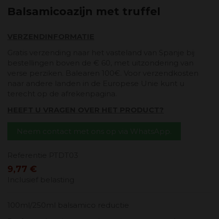
Balsamicoazijn met truffel
VERZENDINFORMATIE
Gratis verzending naar het vasteland van Spanje bij
bestellingen boven de € 60, met uitzondering van
verse perziken. Balearen 100€. Voor verzendkosten
naar andere landen in de Europese Unie kunt u
terecht op de afrekenpagina.
HEEFT U VRAGEN OVER HET PRODUCT?
Neem contact met ons op via WhatsApp.
Referentie
PTDT03
9,77 €
Inclusief belasting
100ml/250ml balsamico reductie