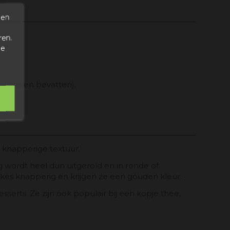
den
ren.
de
n eieren bevatten).
 knapperige textuur.
wordt heel dun uitgerold en in ronde of
s knapperig en krijgen ze een gouden kleur.
serts. Ze zijn ook populair bij een kopje thee,