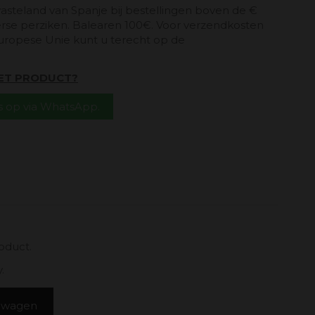
vasteland van Spanje bij bestellingen boven de €
erse perziken. Balearen 100€. Voor verzendkosten
uropese Unie kunt u terecht op de
HET PRODUCT?
 op via WhatsApp.
roduct.
.
elwagen