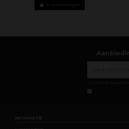
In winkelwagen
Aanbiedin
U kunt op elk gewenst m
Ik accepteer de
algem
INFORMATIE
verzending