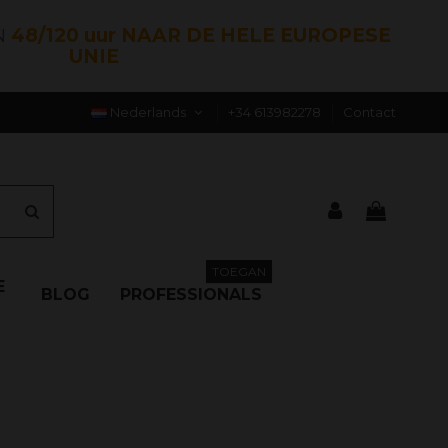
N
48/120 uur NAAR DE HELE EUROPESE
UNIE
Nederlands
+34 613982278
Contact
TOEGAN
E
BLOG
PROFESSIONALS