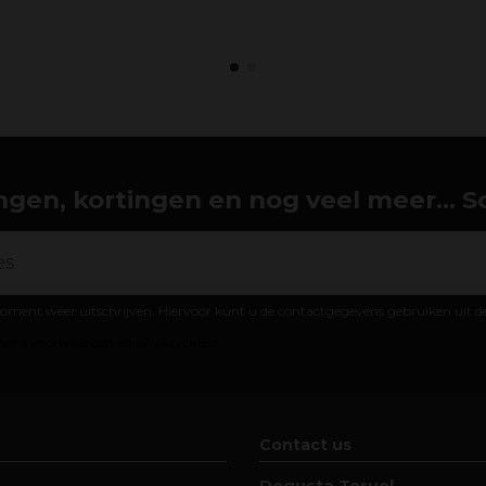
gen, kortingen en nog veel meer... Schr
oment weer uitschrijven. Hiervoor kunt u de contactgegevens gebruiken uit 
ene voorwaarden en privacybeleid
Contact us
Degusta Teruel