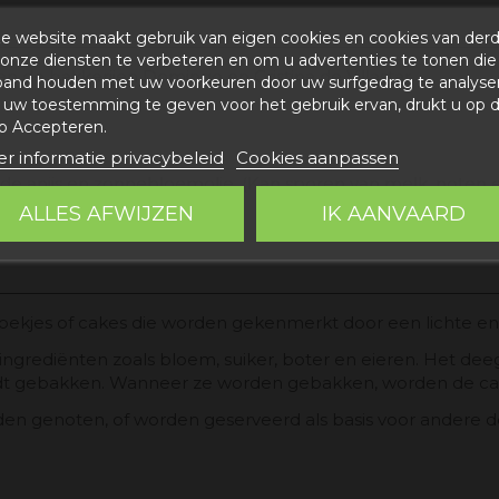
e website maakt gebruik van eigen cookies en cookies van der
onze diensten te verbeteren en om u advertenties te tonen die
 de bakkerijen Domingo en Cristina de Villastar.
band houden met uw voorkeuren door uw surfgedrag te analyse
uw toestemming te geven voor het gebruik ervan, drukt u op 
p Accepteren.
r informatie privacybeleid
Cookies aanpassen
de anijs en zonnebloemolie. (Kan sporen van melk, noten e
ALLES AFWIJZEN
IK AANVAARD
koekjes of cakes die worden gekenmerkt door een lichte en
rediënten zoals bloem, suiker, boter en eieren. Het deeg 
t gebakken. Wanneer ze worden gebakken, worden de cake
en genoten, of worden geserveerd als basis voor andere des