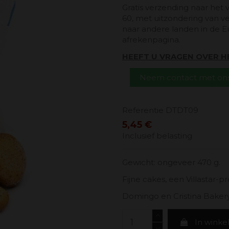
Gratis verzending naar het 
60, met uitzondering van v
naar andere landen in de E
afrekenpagina.
HEEFT U VRAGEN OVER 
Neem contact met ons
Referentie
DTDT09
5,45 €
Inclusief belasting
Gewicht: ongeveer 470 g.
Fijne cakes, een Villastar-p
Domingo en Cristina Bakery
In wink