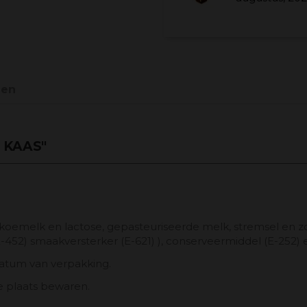
gen
 KAAS"
(koemelk en lactose, gepasteuriseerde melk, stremsel en z
E-452) smaakversterker (E-621) ), conserveermiddel (E-252) e
 datum van verpakking.
ge plaats bewaren.