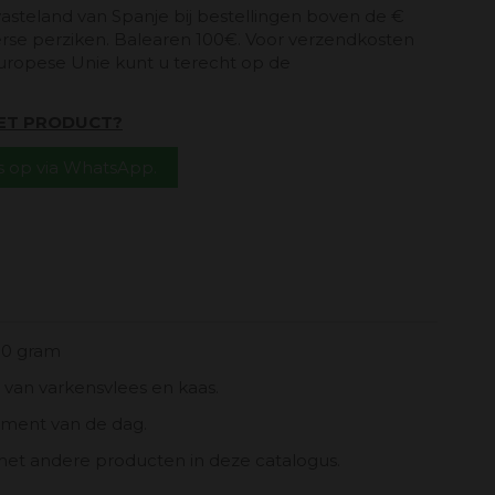
vasteland van Spanje bij bestellingen boven de €
erse perziken. Balearen 100€. Voor verzendkosten
uropese Unie kunt u terecht op de
HET PRODUCT?
 op via WhatsApp.
00 gram
van varkensvlees en kaas.
oment van de dag.
et andere producten in deze catalogus.