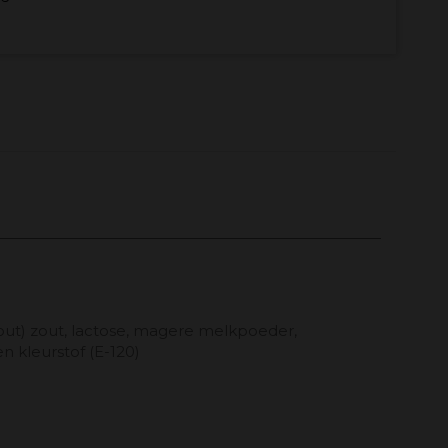
out) zout, lactose, magere melkpoeder,
n kleurstof (E-120)