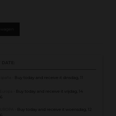
elwagen
 DATE:
Buy today
and receive it
dinsdag, 11
España -
Buy today
and receive it
vrijdag, 14
Europa -
26
Buy today
and receive it
woensdag, 12
EUROPA -
26