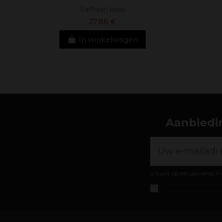
Saffraan kaas
27,88 €
In winkelwagen
Aanbiedin
U kunt op elk gewenst m
Ik accepteer de
algem