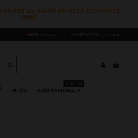
N
48/120 uur NAAR DE HELE EUROPESE
UNIE
Nederlands
+34 613982278
Contact
TOEGAN
E
BLOG
PROFESSIONALS