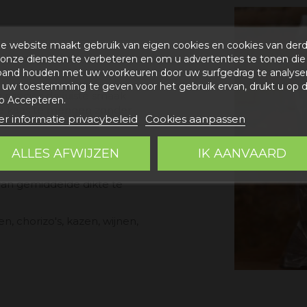
e website maakt gebruik van eigen cookies en cookies van der
onze diensten te verbeteren en om u advertenties te tonen die
 met mager varkensvlees
band houden met uw voorkeuren door uw surfgedrag te analyse
uw toestemming te geven voor het gebruik ervan, drukt u op 
 precies de juiste smaak
p Accepteren.
e kaas te mengen zonder
r informatie privacybeleid
Cookies aanpassen
t.
r uit het plastic te halen,
ALLES AFWIJZEN
IK AANVAARD
 van gemiddelde dikte te
 chorizo's, kazen, wijnen,