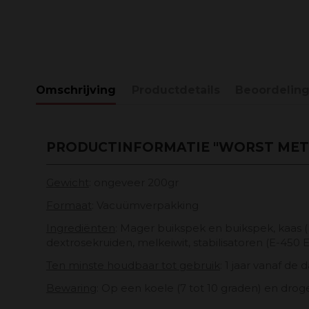
Omschrijving
Productdetails
Beoordelin
PRODUCTINFORMATIE "WORST MET
Gewicht
: ongeveer 200gr
Formaat
: Vacuümverpakking
Ingrediënten
: Mager buikspek en buikspek, kaas 
dextrosekruiden, melkeiwit, stabilisatoren (E-450 
Ten minste houdbaar tot gebruik
: 1 jaar vanaf de
Bewaring
: Op een koele (7 tot 10 graden) en dro