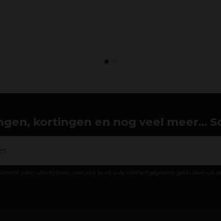
gen, kortingen en nog veel meer... Schr
oment weer uitschrijven. Hiervoor kunt u de contactgegevens gebruiken uit 
ene voorwaarden en privacybeleid