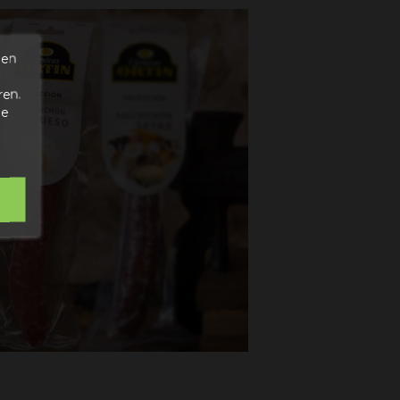
den
ren.
de