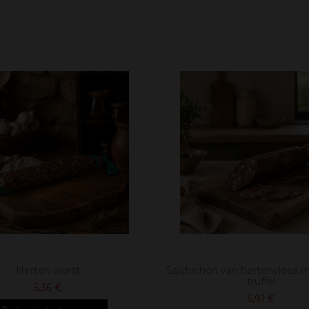
Herten worst
Salchichón van hertenvlees 
truffel
5,36 €
5,91 €