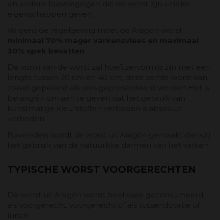
en andere toevoegingen die de worst zijn unieke
eigenschappen geven.
Volgens de regelgeving moet de Aragon-worst
minimaal 70% mager varkensvlees en maximaal
30% spek bevatten
.
De vorm van de worst zal hoefijzervormig zijn met een
lengte tussen 20 cm en 40 cm, deze zelfde worst kan
zowel gepekeld als vers gepresenteerd worden.Het is
belangrijk om aan te geven dat het gebruik van
kunstmatige kleurstoffen verboden is.absoluut
verboden.
Bovendien wordt de worst uit Aragón gemaakt dankzij
het gebruik van de natuurlijke darmen van het varken.
TYPISCHE WORST VOORGERECHTEN
De worst uit Aragón wordt heel vaak geconsumeerd
als voorgerecht, voorgerecht of als tussendoortje of
lunch.