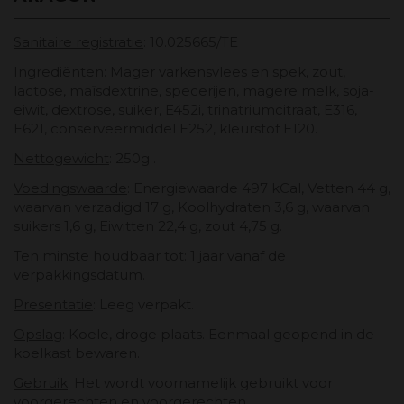
Sanitaire registratie
: 10.025665/TE
Ingrediënten
: Mager varkensvlees en spek, zout,
lactose, maïsdextrine, specerijen, magere melk, soja-
eiwit, dextrose, suiker, E452i, trinatriumcitraat, E316,
E621, conserveermiddel E252, kleurstof E120.
Nettogewicht
: 250g .
Voedingswaarde
: Energiewaarde 497 kCal, Vetten 44 g,
waarvan verzadigd 17 g, Koolhydraten 3,6 g, waarvan
suikers 1,6 g, Eiwitten 22,4 g, zout 4,75 g.
Ten minste houdbaar tot
:
1 jaar vanaf de
verpakkingsdatum.
Presentatie
: Leeg verpakt.
Opslag
: Koele, droge plaats. Eenmaal geopend in de
koelkast bewaren.
Gebruik
: Het wordt voornamelijk gebruikt voor
voorgerechten en voorgerechten.