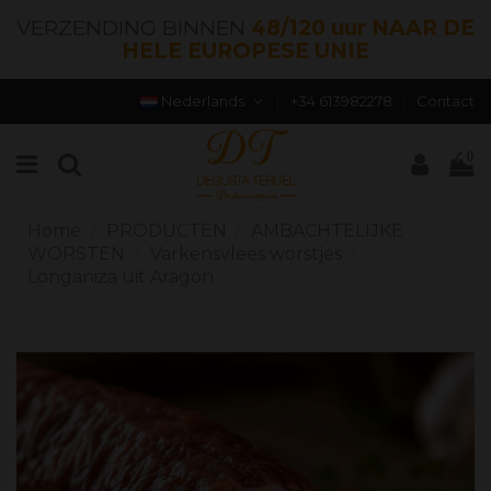
VERZENDING BINNEN
48/120 uur NAAR DE
HELE EUROPESE UNIE
Nederlands
+34 613982278
Contact
0
Home
PRODUCTEN
AMBACHTELIJKE
WORSTEN
Varkensvlees worstjes
Longaniza uit Aragon