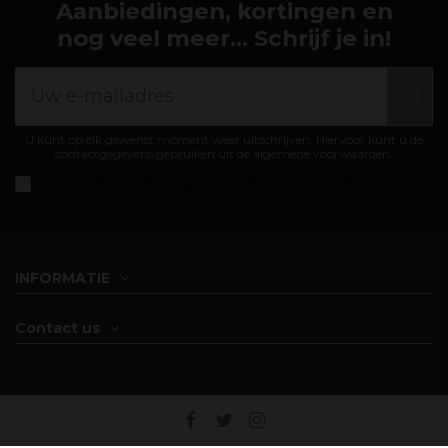
Aanbiedingen, kortingen en
nog veel meer... Schrijf je in!
U kunt op elk gewenst moment weer uitschrijven. Hiervoor kunt u de
contactgegevens gebruiken uit de algemene voorwaarden.
Ik accepteer de
algemene voorwaarden en privacybeleid
INFORMATIE
Contact us