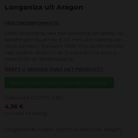
Longaniza uit Aragon
VERZENDINFORMATIE
Gratis verzending naar het vasteland van Spanje bij
bestellingen boven de € 60, met uitzondering van
verse perziken. Balearen 100€. Voor verzendkosten
naar andere landen in de Europese Unie kunt u
terecht op de afrekenpagina.
HEEFT U VRAGEN OVER HET PRODUCT?
Neem contact met ons op via WhatsApp.
Referentie
ECDT09 P250
4,36 €
Inclusief belasting
Longaniza de Aragón, typisch product van Aragón.