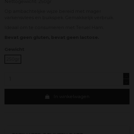
Nettogewicht: 250gr
Op ambachtelijke wijze bereid met mager
varkensvlees en buikspek. Gemakkelijk verbruik.
Ideaal om te consumeren met Teruel Ham.
Bevat geen gluten, bevat geen lactose.
Gewicht
250gr
In winkelwagen