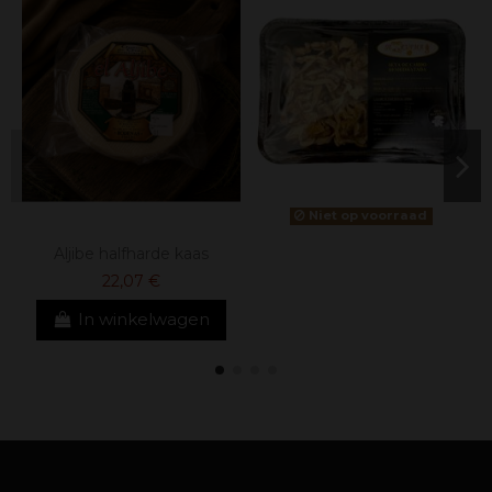
Niet op voorraad
Aljibe halfharde kaas
22,07 €
In winkelwagen