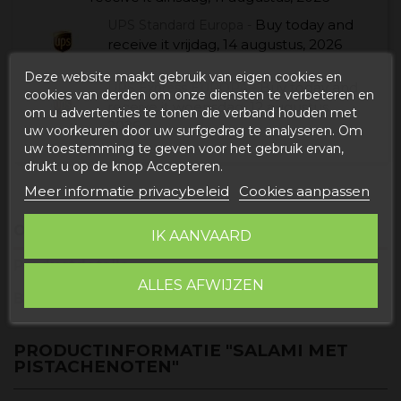
Buy today
and
UPS Standard Europa -
receive it
vrijdag, 14 augustus, 2026
Deze website maakt gebruik van eigen cookies en
Buy today
and
UPS Express EUROPA -
cookies van derden om onze diensten te verbeteren en
receive it
woensdag, 12 augustus,
om u advertenties te tonen die verband houden met
2026
uw voorkeuren door uw surfgedrag te analyseren. Om
uw toestemming te geven voor het gebruik ervan,
drukt u op de knop Accepteren.
Meer informatie privacybeleid
Cookies aanpassen
Omschrijving
IK AANVAARD
Productdetails
ALLES AFWIJZEN
Beoordelingen
PRODUCTINFORMATIE "SALAMI MET
PISTACHENOTEN"