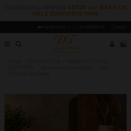
VERZENDING BINNEN
48/120 uur NAAR DE
HELE EUROPESE UNIE
Nederlands
+34 613982278
Contact
0
Home
PRODUCTEN
AMBACHTELIJKE
WORSTEN
Varkensvlees worstjes
copy
of Worst met kaas