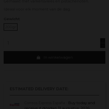
Gemaakt met varkensvlees en pistachenoten.
Ideaal voor elk moment van de dag.
Gewicht
200gr
In winkelwagen
ESTIMATED DELIVERY DATE:
Buy today
and
Correos Express España -
receive it
dinsdag, 11 augustus, 2026