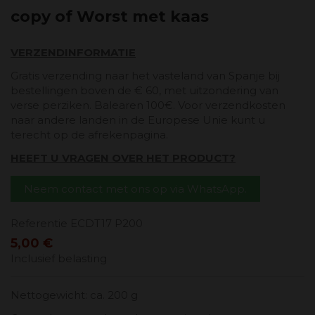
copy of Worst met kaas
VERZENDINFORMATIE
Gratis verzending naar het vasteland van Spanje bij
bestellingen boven de € 60, met uitzondering van
verse perziken. Balearen 100€. Voor verzendkosten
naar andere landen in de Europese Unie kunt u
terecht op de afrekenpagina.
HEEFT U VRAGEN OVER HET PRODUCT?
Neem contact met ons op via WhatsApp.
Referentie
ECDT17 P200
5,00 €
Inclusief belasting
Nettogewicht: ca. 200 g