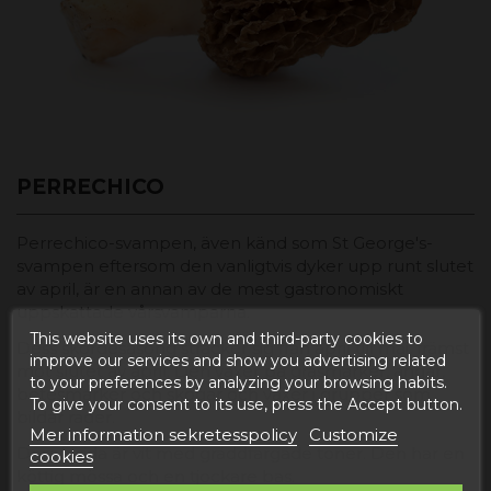
PERRECHICO
Perrechico-svampen, även känd som St George's-
svampen eftersom den vanligtvis dyker upp runt slutet
av april, är en annan av de mest gastronomiskt
uppskattade vårsvamparna.
This website uses its own and third-party cookies to
Dess skördesäsong sträcker sig från april till maj, främst
improve our services and show you advertising related
mot slutet av april. Den växer på gräsmarker, ängar,
to your preferences by analyzing your browsing habits.
betesmarker och skogar och växer i grupper som
To give your consent to its use, press the Accept button.
bildar rader.
Mer information sekretesspolicy
Customize
Dess insida är vit med gräddfärgade toner. Den har en
cookies
köttig mössa och en tjockare bas.