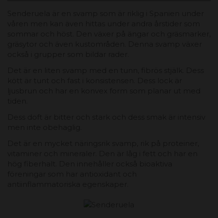
Senderuela är en svamp som är riklig i Spanien under
våren men kan även hittas under andra årstider som
sommar och höst. Den växer på ängar och gräsmarker,
gräsytor och även kustområden. Denna svamp växer
också i grupper som bildar rader.
Det är en liten svamp med en tunn, fibrös stjälk. Dess
kött är tunt och fast i konsistensen. Dess lock är
ljusbrun och har en konvex form som planar ut med
tiden.
Dess doft är bitter och stark och dess smak är intensiv
men inte obehaglig.
Det är en mycket näringsrik svamp, rik på proteiner,
vitaminer och mineraler. Den är låg i fett och har en
hög fiberhalt. Den innehåller också bioaktiva
föreningar som har antioxidant och
antiinflammatoriska egenskaper.