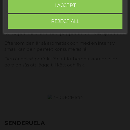
I ACCEPT
Det är en av de mest aromatiska svamparna, eftersom
dess lukt är mycket genomträngande. Dess smak är
intensiv och kan ibland vara något klumpig.
REJECT ALL
För att den ska bevaras är det bäst att förvara den i
kylskåpet, täck den med papper för att hålla ljuset ute.
Eftersom den är så aromatisk och med en intensiv
smak kan den perfekt konsumeras rå.
Den är också perfekt för att förbereda krämer eller
göra en sås att lägga till kött och fisk.
SENDERUELA