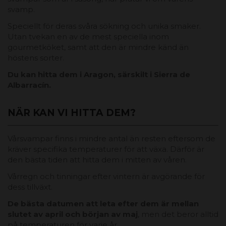
svamp.
Speciellt för deras svåra sökning och unika smaker.
Utan tvekan en av de mest speciella inom
gourmetköket, samt att den är mindre känd än
höstens sorter.
Du kan hitta dem i Aragon, särskilt i Sierra de
Albarracín.
NÄR KAN VI HITTA DEM?
Vårsvampar finns i mindre antal än resten eftersom de
kräver specifika temperaturer för att växa. Därför är
den bästa tiden att hitta dem i mitten av våren.
Vårregn och tinningar efter vintern är avgörande för
dess tillväxt.
De bästa datumen att leta efter dem är mellan
slutet av april och början av maj
, men det beror alltid
på temperaturen för varje år.