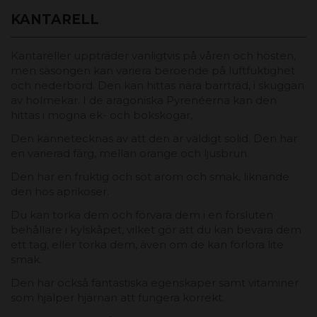
KANTARELL
Kantareller uppträder vanligtvis på våren och hösten,
men säsongen kan variera beroende på luftfuktighet
och nederbörd. Den kan hittas nära barrträd, i skuggan
av holmekar. I de aragoniska Pyrenéerna kan den
hittas i mogna ek- och bokskogar,
Den kännetecknas av att den är väldigt solid. Den har
en varierad färg, mellan orange och ljusbrun.
Den har en fruktig och söt arom och smak, liknande
den hos aprikoser.
Du kan torka dem och förvara dem i en försluten
behållare i kylskåpet, vilket gör att du kan bevara dem
ett tag, eller torka dem, även om de kan förlora lite
smak.
Den har också fantastiska egenskaper samt vitaminer
som hjälper hjärnan att fungera korrekt.