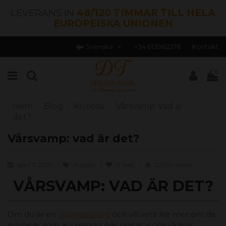
LEVERANS IN
48/120 TIMMAR TILL HELA
EUROPEISKA UNIONEN
Svenska
+34 613982278
Kontakt
0
Hem
Blog
Kuriosa
Vårsvamp: vad är
det?
Vårsvamp: vad är det?
abril 7, 2025
Kuriosa
0
likes
22304 views
VÅRSVAMP: VAD ÄR DET?
Om du är en
svampälskare
och vill veta lite mer om de
svampar som är i säsong, här pratar vi om vårens