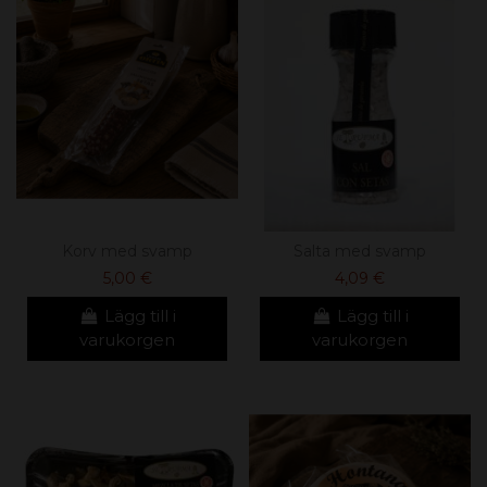
Korv med svamp
Salta med svamp
5,00 €
4,09 €
Lägg till i
Lägg till i
varukorgen
varukorgen