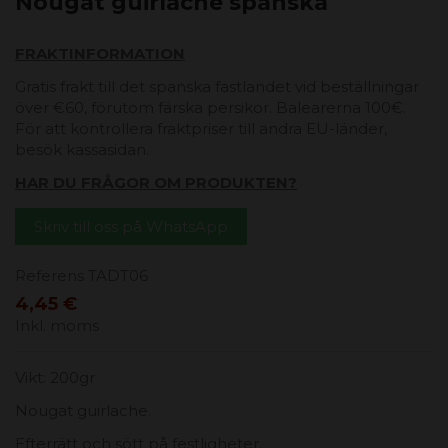
Nougat guirlache spanska
FRAKTINFORMATION
Gratis frakt till det spanska fastlandet vid beställningar
över €60, förutom färska persikor. Balearerna 100€.
För att kontrollera fraktpriser till andra EU-länder,
besök kassasidan.
HAR DU FRÅGOR OM PRODUKTEN?
Skriv till oss på WhatsApp
Referens
TADT06
4,45 €
Inkl. moms
Vikt: 200gr
Nougat guirlache.
Efterrätt och sött på festligheter.