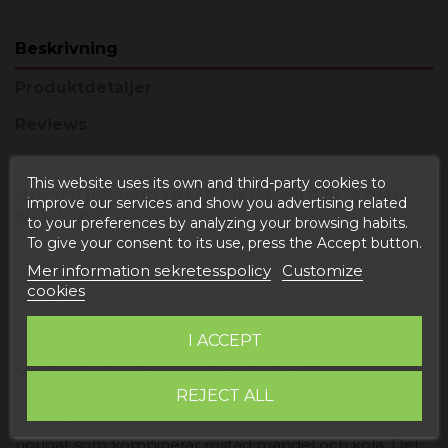
Beskrivning
Produktdetaljer
Reviews
This website uses its own and third-party cookies to
PRODUKTINFORMATION "GUIRLACHE
improve our services and show you advertising related
NOUGAT"
to your preferences by analyzing your browsing habits.
To give your consent to its use, press the Accept button.
Mängd
: 200gr.
Mer information sekretesspolicy
Customize
cookies
Ingredienser
: MANDEL 60%, socker, honung, rån,
glukos och antioxidant (citronsyra).
I ACCEPT
VAD ÄR GUIRLACHE NOUGAT?
REJECT ALL
Guirlache nougat är en traditionell variant av spansk
nougat som kombinerar rostad mandel och kola. Det