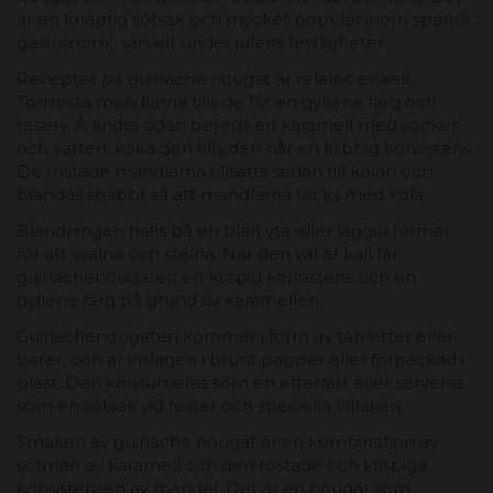
är en knaprig sötsak och mycket populär inom spansk
gastronomi, särskilt under julens festligheter.
Receptet på guirlache nougat är relativt enkelt.
Torrrosta mandlarna tills de får en gyllene färg och
reserv. Å andra sidan bereds en karamell med socker
och vatten, koka den tills den når en klibbig konsistens.
De rostade mandlarna tillsätts sedan till kolan och
blandas snabbt så att mandlarna täcks med kola.
Blandningen hälls på en plan yta eller läggs i formar
för att svalna och stelna. När den väl är kall får
guirlachenougaten en krispig konsistens och en
gyllene färg på grund av karamellen.
Guirlachenougaten kommer i form av tabletter eller
barer, och är inslagen i brunt papper eller förpackad i
plast. Den konsumeras som en efterrätt eller serveras
som en sötsak vid fester och speciella tillfällen.
Smaken av guirlache nougat är en kombination av
sötman av karamell och den rostade och krispiga
konsistensen av mandel. Det är en nougat som