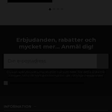
Erbjudanden, rabatter och
mycket mer... Anmäl dig!
Du kan avbryta prenumerationen när som helst. För detta ändamål,
vänligen hitta vår kontaktinformation i det rättsliga meddelandet.
Jag accepterar
allmänna villkor och sekretesspolicy
INFORMATION