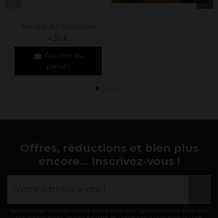
Nougat au massepain
4,32 €
Ajouter au
panier
Offres, réductions et bien plus
encore... Inscrivez-vous !
Vous pouvez vous désinscrire à tout moment. Vous trouverez pour cela
nos informations de contact dans les conditions d'utilisation du site.