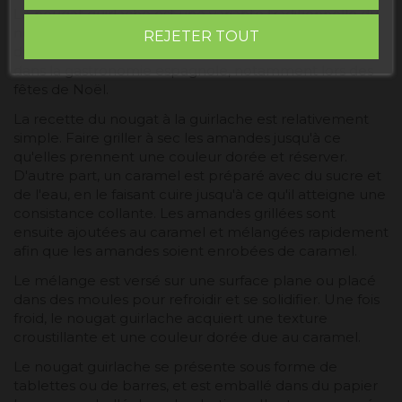
Le nougat guirlache est une variante traditionnelle du
nougat espagnol qui associe des amandes grillées et
REJETER TOUT
du caramel. C'est un bonbon croquant très apprécié
dans la gastronomie espagnole, notamment lors des
fêtes de Noël.
La recette du nougat à la guirlache est relativement
simple. Faire griller à sec les amandes jusqu'à ce
qu'elles prennent une couleur dorée et réserver.
D'autre part, un caramel est préparé avec du sucre et
de l'eau, en le faisant cuire jusqu'à ce qu'il atteigne une
consistance collante. Les amandes grillées sont
ensuite ajoutées au caramel et mélangées rapidement
afin que les amandes soient enrobées de caramel.
Le mélange est versé sur une surface plane ou placé
dans des moules pour refroidir et se solidifier. Une fois
froid, le nougat guirlache acquiert une texture
croustillante et une couleur dorée due au caramel.
Le nougat guirlache se présente sous forme de
tablettes ou de barres, et est emballé dans du papier