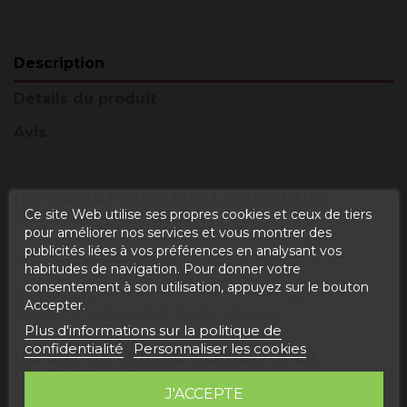
Description
Détails du produit
Avis
INFORMATIONS SUR LE PRODUIT
Ce site Web utilise ses propres cookies et ceux de tiers
"GUIRLACHE NOUGAT"
pour améliorer nos services et vous montrer des
publicités liées à vos préférences en analysant vos
Quantité
: 200 gr.
habitudes de navigation. Pour donner votre
consentement à son utilisation, appuyez sur le bouton
Ingrédients
: AMANDE 60%, sucre, miel, gaufrettes,
Accepter.
glucose et antioxydant (acide citrique).
Plus d'informations sur la politique de
confidentialité
Personnaliser les cookies
QU'EST-CE QUE LE NOUGAT À LA
GUIRLACHE ?
J'ACCEPTE