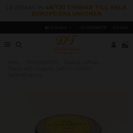
LEVERANS IN
48/120 TIMMAR TILL HELA
EUROPEISKA UNIONEN
Svenska
+34 613982278
Kontakt
0
Hem
PRODUKTER
Spansk saffran
Pearls with Organic Saffron / EVOO
Spherifications