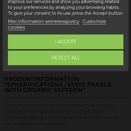
improve our services and show you advertising related
to your preferences by analyzing your browsing habits.
To give your consent to its use, press the Accept button.
Mer information sekretesspolicy
Customize
cookies
Beskrivning
I ACCEPT
Produktdetaljer
Reviews
REJECT ALL
PRODUKTINFORMATION
"SPHERIFICATIONS / EVOO PEARLS
WITH ORGANIC SAFFRON"
Produkt som består av föreningen av två spanska
smaker: Extra Virgin Olivolja och Saffran. Båda
smakerna erbjuder en explosion av smaker som du
kan använda i dina måltider.