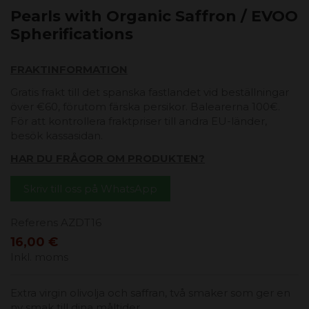
Pearls with Organic Saffron / EVOO
Spherifications
FRAKTINFORMATION
Gratis frakt till det spanska fastlandet vid beställningar
över €60, förutom färska persikor. Balearerna 100€.
För att kontrollera fraktpriser till andra EU-länder,
besök kassasidan.
HAR DU FRÅGOR OM PRODUKTEN?
Skriv till oss på WhatsApp
Referens
AZDT16
16,00 €
Inkl. moms
Extra virgin olivolja och saffran, två smaker som ger en
ny smak till dina måltider.