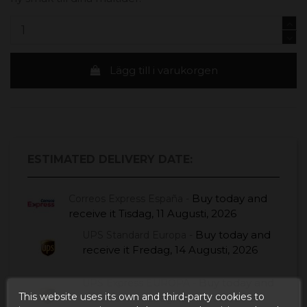
Lägg till i varukorgen
ESTIMATED DELIVERY DATE:
Buy today
and
Correos Express España -
receive it
Tisdag, 11 Augusti, 2026
Buy today
and
UPS Standard Europa -
receive it
Fredag, 14 Augusti, 2026
Buy today
and
UPS Express EUROPA -
This website uses its own and third-party cookies to
receive it
Onsdag, 12 Augusti, 2026