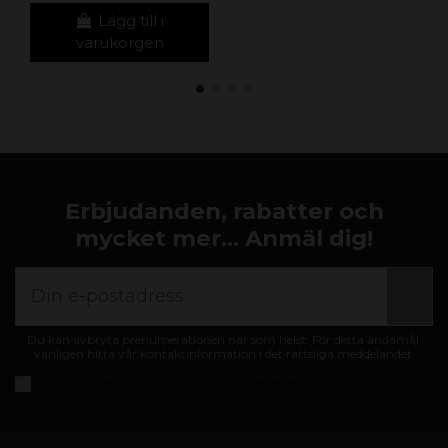
Lägg till i
varukorgen
Erbjudanden, rabatter och
mycket mer... Anmäl dig!
Du kan avbryta prenumerationen när som helst. För detta ändamål,
vänligen hitta vår kontaktinformation i det rättsliga meddelandet.
Jag accepterar
allmänna villkor och sekretesspolicy