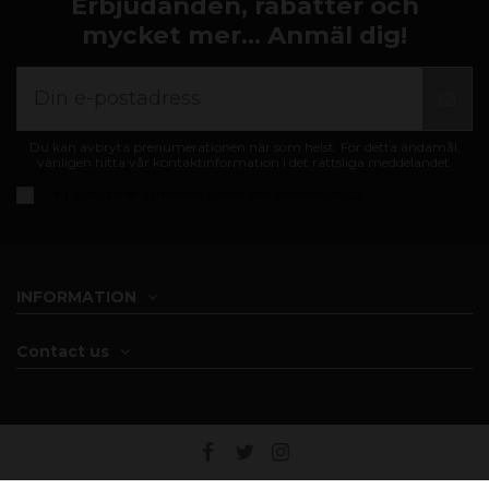
Erbjudanden, rabatter och
mycket mer... Anmäl dig!
Du kan avbryta prenumerationen när som helst. För detta ändamål,
vänligen hitta vår kontaktinformation i det rättsliga meddelandet.
Jag accepterar
allmänna villkor och sekretesspolicy
INFORMATION
Contact us