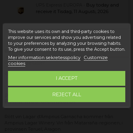
Buy today
and
UPS Express EUROPA -
receive it
Tisdag, 11 Augusti, 2026
This website uses its own and third-party cookies to
improve our services and show you advertising related
to your preferences by analyzing your browsing habits.
To give your consent to its use, press the Accept button.
Beskrivning
Mer information sekretesspolicy
Customize
Produktdetaljer
cookies
Reviews
I ACCEPT
REJECT ALL
PRODUKTINFORMATION "LAGAR
D'AMPRIUS GARNACHA"
Rött vin Lagar d'Amprius Garnacha kommer från
Amprius Lagar Winery. Vin från Matarraña-regionen, i
provinsen Teruel, Aragon.