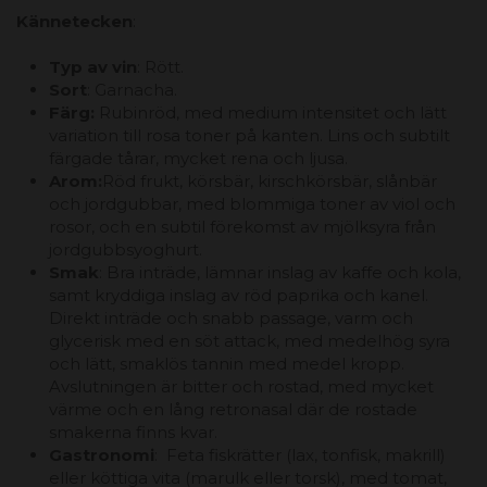
Kännetecken
:
Typ av vin
: Rött.
Sort
: Garnacha.
Färg:
Rubinröd, med medium intensitet och lätt
variation till rosa toner på kanten. Lins och subtilt
färgade tårar, mycket rena och ljusa.
Arom:
Röd frukt, körsbär, kirschkörsbär, slånbär
och jordgubbar, med blommiga toner av viol och
rosor, och en subtil förekomst av mjölksyra från
jordgubbsyoghurt.
Smak
: Bra inträde, lämnar inslag av kaffe och kola,
samt kryddiga inslag av röd paprika och kanel.
Direkt inträde och snabb passage, varm och
glycerisk med en söt attack, med medelhög syra
och lätt, smaklös tannin med medel kropp.
Avslutningen är bitter och rostad, med mycket
värme och en lång retronasal där de rostade
smakerna finns kvar.
Gastronomi
: Feta fiskrätter (lax, tonfisk, makrill)
eller köttiga vita (marulk eller torsk), med tomat,