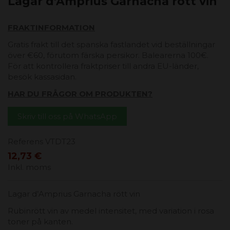
Lagar d'Amprius Garnacha rött vin
FRAKTINFORMATION
Gratis frakt till det spanska fastlandet vid beställningar
över €60, förutom färska persikor. Balearerna 100€.
För att kontrollera fraktpriser till andra EU-länder,
besök kassasidan.
HAR DU FRÅGOR OM PRODUKTEN?
Skriv till oss på WhatsApp
Referens
VTDT23
12,73 €
Inkl. moms
Lagar d’Amprius Garnacha rött vin
Rubinrött vin av medel intensitet, med variation i rosa
toner på kanten.