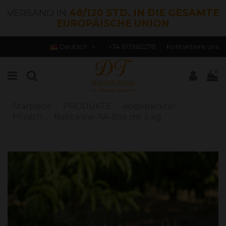
VERSAND IN
48/120 STD. IN DIE GESAMTE
EUROPÄISCHE UNION
Deutsch
+34 613982278
Kontaktiere uns
0
Startseite
PRODUKTE
Abgepackter
Pfirsich
Nektarine-AA-Box mit 5 kg