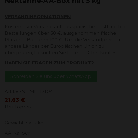
Nektarine-AA-Box mit 5 kg
VERSANDINFORMATIONEN
Kostenloser Versand auf das spanische Festland bei
Bestellungen über 60 €, ausgenommen frische
Pfirsiche. Balearen 100 €. Um die Versandpreise in
andere Länder der Europäischen Union zu
überprüfen, besuchen Sie bitte die Checkout-Seite.
HABEN SIE FRAGEN ZUM PRODUKT?
Schreiben Sie uns über WhatsApp
Artikel-Nr.
MELDT04
21,63 €
Bruttopreis
Gewicht: ca. 5 kg
AA-Kaliber