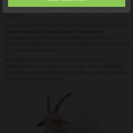
Landwirtschaft, die eine entscheidende Rolle bei der
Erhaltung des ländlichen Ökosystems der Region
spielen.
Wenn Sie sich für diesen Käse entscheiden, genießen
Sie ein köstliches Produkt und unterstützen
gleichzeitig kleine Familienbetriebe, die sich auch
heute noch dafür einsetzen, die Traditionen der Region
am Leben zu erhalten.
Bei Degusta Teruel unterstützen wir kleine
Produzenten in unserer Provinz, die unterschiedliche
Qualitätsprodukte anbieten möchten und sich unserer
Provinz verpflichtet fühlen.