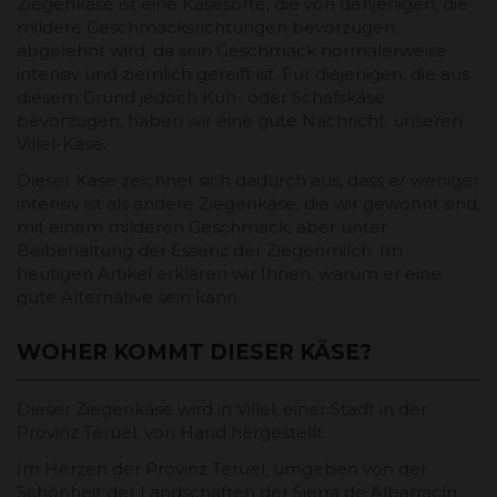
Ziegenkäse ist eine Käsesorte, die von denjenigen, die
mildere Geschmacksrichtungen bevorzugen,
abgelehnt wird, da sein Geschmack normalerweise
intensiv und ziemlich gereift ist. Für diejenigen, die aus
diesem Grund jedoch Kuh- oder Schafskäse
bevorzugen, haben wir eine gute Nachricht: unseren
Villel-Käse.
Dieser Käse zeichnet sich dadurch aus, dass er weniger
intensiv ist als andere Ziegenkäse, die wir gewohnt sind,
mit einem milderen Geschmack, aber unter
Beibehaltung der Essenz der Ziegenmilch. Im
heutigen Artikel erklären wir Ihnen, warum er eine
gute Alternative sein kann.
WOHER KOMMT DIESER KÄSE?
Dieser Ziegenkäse wird in Villel, einer Stadt in der
Provinz Teruel, von Hand hergestellt.
Im Herzen der Provinz Teruel, umgeben von der
Schönheit der Landschaften der Sierra de Albarracín,