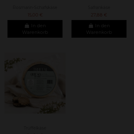
Rosmarin-Schafskäse
Safrankäse
15,00 €
27,88 €
In den
In den
Warenkorb
Warenkorb
Trüffelkäse