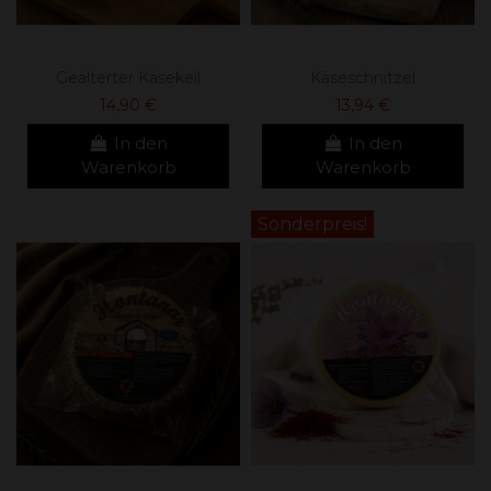
Gealterter Käsekeil
Käseschnitzel
14,90 €
13,94 €
In den
In den
Warenkorb
Warenkorb
Sonderpreis!