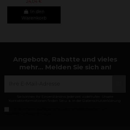
24,04 €
In den
Warenkorb
Angebote, Rabatte und vieles
mehr... Melden Sie sich an!
Sie können Ihr Einverständnis jederzeit widerrufen. Unsere
Kontaktinformationen finden Sie u. a. in der Datenschutzerklärung.
Ich akzeptiere die
Allgemeine Geschäftsbedingungen und
Datenschutzbestimmungen