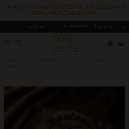
VERSAND IN
48/120 STD. IN DIE GESAMTE
EUROPÄISCHE UNION
Deutsch
+34 613982278
Kontaktiere uns
0
Startseite
PRODUKTE
Käse
Rosmarin-
Schafskäse