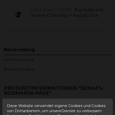
Buy today
and
UPS Express EUROPA -
receive it
Dienstag, 11 August, 2026
Beschreibung
Artikeldetails
Bewertungen
PRODUKTINFORMATIONEN "SCHAFS-
ROSMARIN-KÄSE“
Diese Website verwendet eigene Cookies und Cookies
Zutaten: Pasteurisierte Schafsmilch, Rosmarin (2%) Lab,
von Drittanbietern, um unsereDienste zu verbessern.
Salz, Milchfermente. Konservierungsmittel E1105 (aus