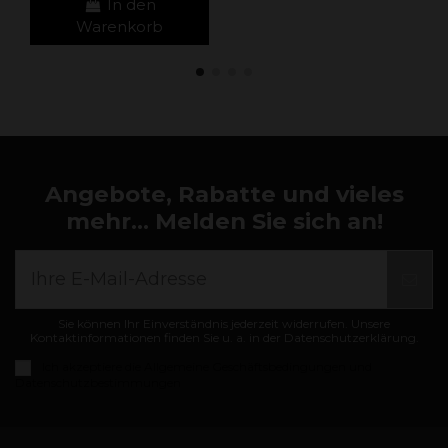
In den
Warenkorb
Angebote, Rabatte und vieles
mehr... Melden Sie sich an!
Sie können Ihr Einverständnis jederzeit widerrufen. Unsere
Kontaktinformationen finden Sie u. a. in der Datenschutzerklärung.
Ich akzeptiere die
Allgemeine Geschäftsbedingungen und
Datenschutzbestimmungen