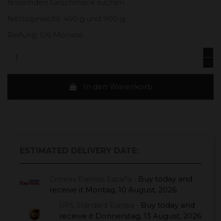
fesselnden Geschmack suchen.
Nettogewicht: 450 g und 900 g.
Reifung: 5/6 Monate.
In den Warenkorb
ESTIMATED DELIVERY DATE:
Buy today
and
Correos Express España -
receive it
Montag, 10 August, 2026
Buy today
and
UPS Standard Europa -
receive it
Donnerstag, 13 August, 2026