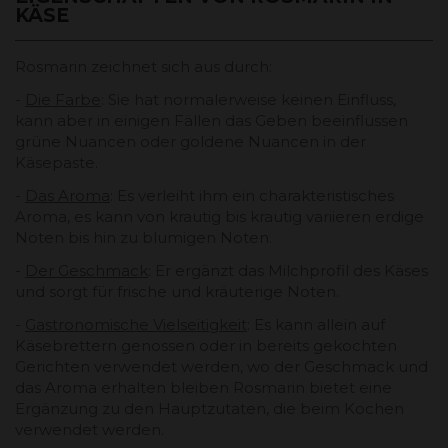
KÄSE
Rosmarin zeichnet sich aus durch:
-
Die Farbe
: Sie hat normalerweise keinen Einfluss,
kann aber in einigen Fällen das Geben beeinflussen
grüne Nuancen oder goldene Nuancen in der
Käsepaste.
-
Das Aroma
: Es verleiht ihm ein charakteristisches
Aroma, es kann von krautig bis krautig variieren erdige
Noten bis hin zu blumigen Noten.
-
Der Geschmack
: Er ergänzt das Milchprofil des Käses
und sorgt für frische und kräuterige Noten.
-
Gastronomische Vielseitigkeit
: Es kann allein auf
Käsebrettern genossen oder in bereits gekochten
Gerichten verwendet werden, wo der Geschmack und
das Aroma erhalten bleiben Rosmarin bietet eine
Ergänzung zu den Hauptzutaten, die beim Kochen
verwendet werden.