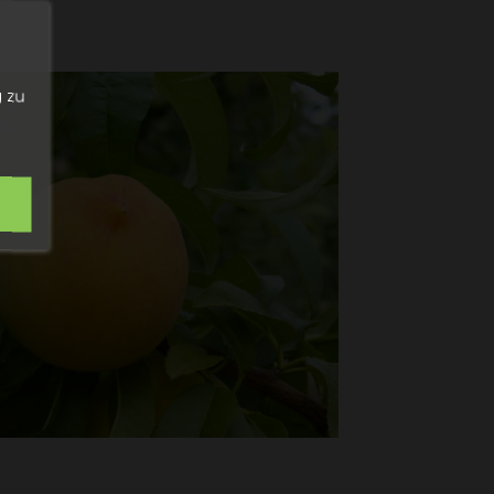
n
 zu