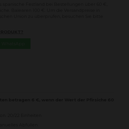
s spanische Festland bei Bestellungen über 60 €,
che. Balearen 100 €. Um die Versandpreise in
schen Union zu überprüfen, besuchen Sie bitte
 PRODUKT?
er WhatsApp
en betragen 6 €, wenn der Wert der Pfirsiche 60
on. 20/22 Einheiten
nuelles Abfüllen.