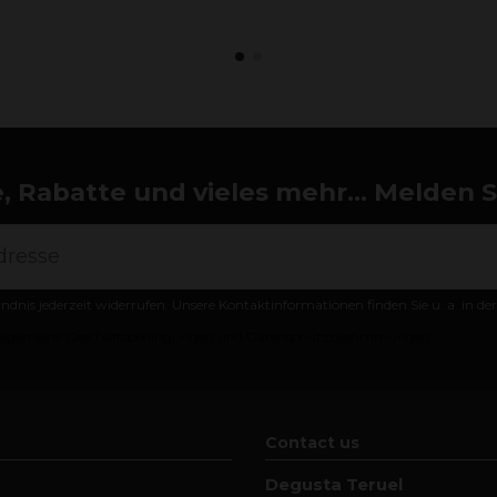
 Rabatte und vieles mehr... Melden Si
ändnis jederzeit widerrufen. Unsere Kontaktinformationen finden Sie u. a. in d
llgemeine Geschäftsbedingungen und Datenschutzbestimmungen
Contact us
Degusta Teruel