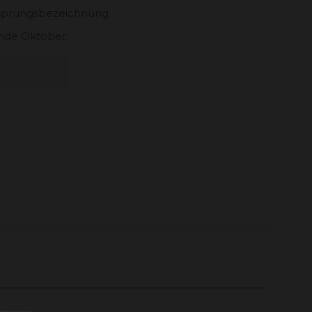
rsprungsbezeichnung.
nde Oktober.
Warenkorb