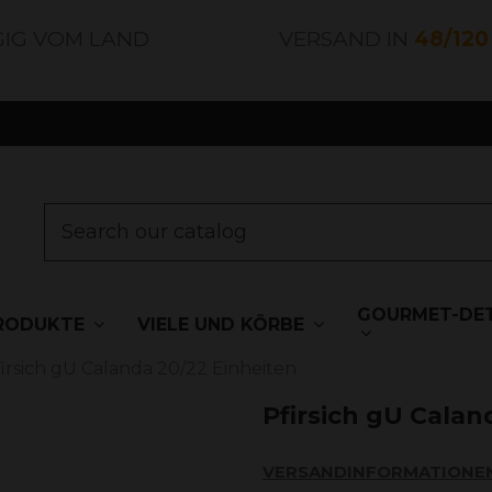
GIG VOM LAND
VERSAND IN
48/12
GOURMET-DET
RODUKTE
VIELE UND KÖRBE
irsich gU Calanda 20/22 Einheiten
Pfirsich gU Calan
VERSANDINFORMATIONE