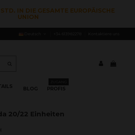
0 STD. IN DIE GESAMTE EUROPÄISCHE
UNION
Deutsch
+34 613982278
Kontaktiere uns
ZUGANG
AILS
BLOG
PROFIS
da 20/22 Einheiten
N