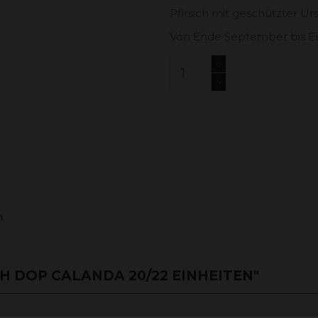
Pfirsich mit geschützter U
Von Ende September bis E
In den 
n
 DOP CALANDA 20/22 EINHEITEN"