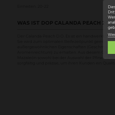
Einheiten: 20-22
Die
Dri
Wer
WAS IST DOP CALANDA PEACH 20/22
ana
gebe
Wei
Der Calanda Peach D.O. Es ist ein handwerkliches 
Sie wird zum optimalen Reifezeitpunkt geerntet, 
außergewöhnlichen Eigenschaften (Geschmack, 
Aromenreichtum) zu erhalten. Aus diesem Grund 
Mazaleón sowohl bei der Auswahl der Pfirsiche al
sorgfältig und präzise, um ihren Kunden ein Quali