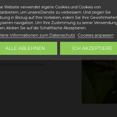
se Website verwendet eigene Cookies und Cookies von
ttanbietern, um unsereDienste zu verbessern. Und zeigen Sie
bung in Bezug auf Ihre Vorlieben, indem Sie Ihre Gewohnheite
 UNITS?
lysieren navigation. Um Ihre Zustimmung zu seiner Verwendung
n, klicken Sie auf die Schaltfläche Akzeptieren.
tere Informationen zum Datenschutz
Cookies anpassen
und traditionelles Produkt.
um eine Frucht mit
Farbe und großer
ALLE ABLEHNEN
ICH AKZEPTIERE
arbeiten La Calandina und
s auch bei der Verpackung
tätsprodukt anzubieten.