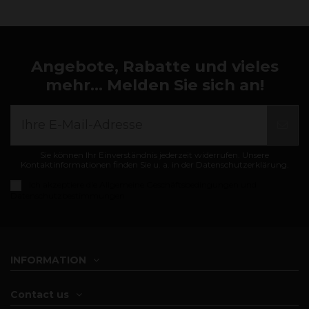
Angebote, Rabatte und vieles
mehr... Melden Sie sich an!
Sie können Ihr Einverständnis jederzeit widerrufen. Unsere
Kontaktinformationen finden Sie u. a. in der Datenschutzerklärung.
Ich akzeptiere die
Allgemeine Geschäftsbedingungen und
Datenschutzbestimmungen
INFORMATION
Contact us