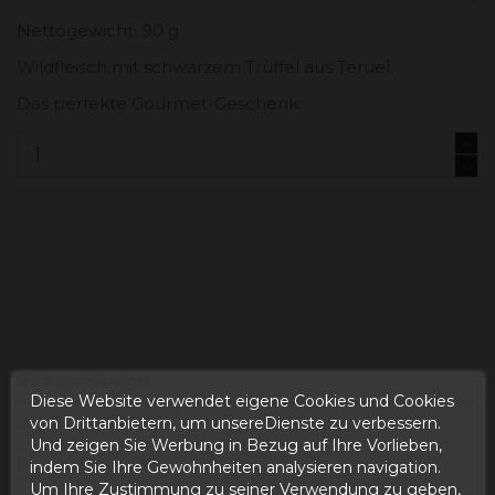
Nettogewicht: 90 g
Wildfleisch mit schwarzem Trüffel aus Teruel.
Das perfekte Gourmet-Geschenk.
In den Warenkorb
Beschreibung
Diese Website verwendet eigene Cookies und Cookies
von Drittanbietern, um unsereDienste zu verbessern.
Artikeldetails
Und zeigen Sie Werbung in Bezug auf Ihre Vorlieben,
Bewertungen
indem Sie Ihre Gewohnheiten analysieren navigation.
Um Ihre Zustimmung zu seiner Verwendung zu geben,