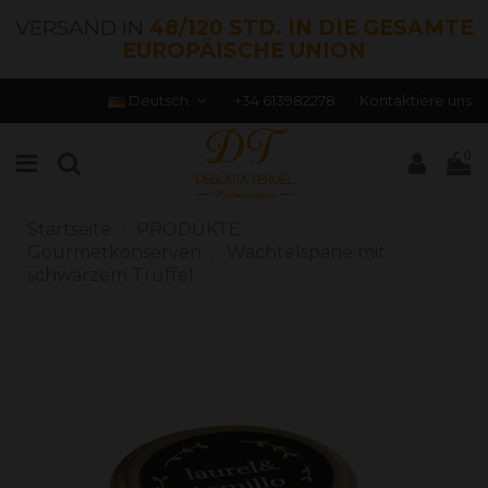
VERSAND IN
48/120 STD. IN DIE GESAMTE
EUROPÄISCHE UNION
Deutsch
+34 613982278
Kontaktiere uns
0
Startseite
PRODUKTE
Gourmetkonserven
Wachtelspäne mit
schwarzem Trüffel