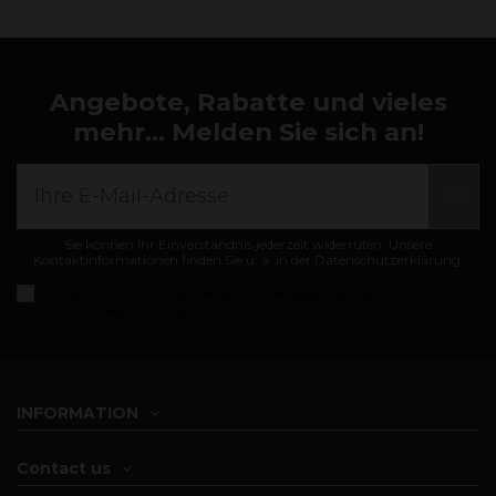
Angebote, Rabatte und vieles
mehr... Melden Sie sich an!
Sie können Ihr Einverständnis jederzeit widerrufen. Unsere
Kontaktinformationen finden Sie u. a. in der Datenschutzerklärung.
Ich akzeptiere die
Allgemeine Geschäftsbedingungen und
Datenschutzbestimmungen
INFORMATION
Contact us