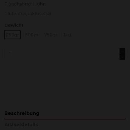
Fleischsorte: Huhn
Glutenfrei, laktosefrei.
Gewicht
250gr
500gr
750gr
1kg
In den Warenkorb
Beschreibung
Artikeldetails