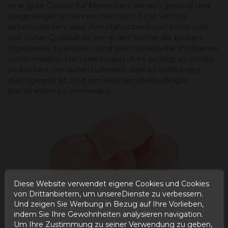
eine gute Option für Menschen, die sich gesund und
ausgewogen ernähren möchten. Es ist wichtig
sicherzustellen, dass Ihre Hähnchenbrust frisch und
von hoher Qualität ist, um in der Küche die besten
Ergebnisse zu erzielen und gesundheitliche Probleme
zu vermeiden. Darüber hinaus ist es wichtig, es richtig
zu kochen, um sicherzustellen, dass es vollständig
durchgegart ist, und um lebensmittelbedingte
Krankheiten zu vermeiden.
Diese Website verwendet eigene Cookies und Cookies
von Drittanbietern, um unsereDienste zu verbessern.
Und zeigen Sie Werbung in Bezug auf Ihre Vorlieben,
indem Sie Ihre Gewohnheiten analysieren navigation.
Um Ihre Zustimmung zu seiner Verwendung zu geben,