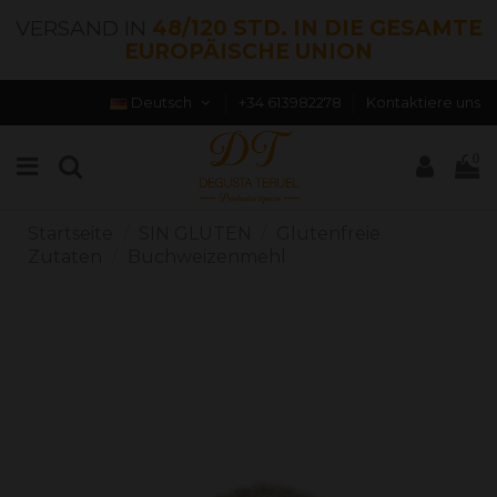
VERSAND IN
48/120 STD. IN DIE GESAMTE
EUROPÄISCHE UNION
Deutsch
+34 613982278
Kontaktiere uns
0
Startseite
SIN GLUTEN
Glutenfreie
Zutaten
Buchweizenmehl