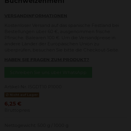
Buchweizenmehl
VERSANDINFORMATIONEN
Kostenloser Versand auf das spanische Festland bei
Bestellungen über 60 €, ausgenommen frische
Pfirsiche. Balearen 100 €. Um die Versandpreise in
andere Länder der Europäischen Union zu
überprüfen, besuchen Sie bitte die Checkout-Seite.
HABEN SIE FRAGEN ZUM PRODUKT?
Schreiben Sie uns über WhatsApp
Artikel-Nr.
ISGDT10 P1000
Nicht auf Lager
6,25 €
Bruttopreis
Nettogewicht: 500 g / 1000 g