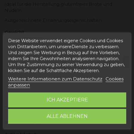
Ideal für die Herstellung glutenfreier Brote und
Nudeln.
Ausgezeichnete Ernährungseigenschaften.
Gewicht
Diese Website verwendet eigene Cookies und Cookies
500gr
1000gr
von Drittanbietern, um unsereDienste zu verbessern.
Und zeigen Sie Werbung in Bezug auf Ihre Vorlieben,
indem Sie Ihre Gewohnheiten analysieren navigation.
Um Ihre Zustimmung zu seiner Verwendung zu geben,
klicken Sie auf die Schaltfläche Akzeptieren.
Weitere Informationen zum Datenschutz
Cookies
In den Warenkorb
anpassen
ICH AKZEPTIERE
ALLE ABLEHNEN
Beschreibung