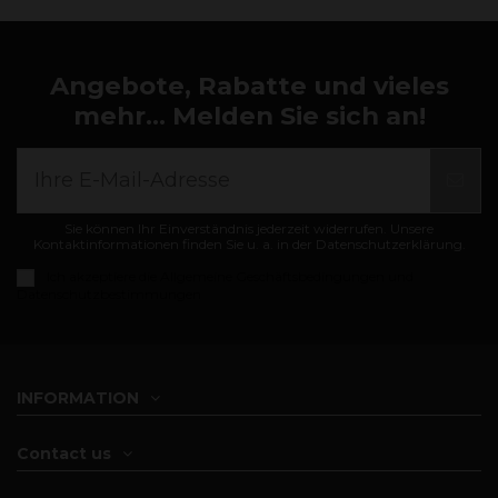
Angebote, Rabatte und vieles
mehr... Melden Sie sich an!
Sie können Ihr Einverständnis jederzeit widerrufen. Unsere
Kontaktinformationen finden Sie u. a. in der Datenschutzerklärung.
Ich akzeptiere die
Allgemeine Geschäftsbedingungen und
Datenschutzbestimmungen
INFORMATION
Contact us