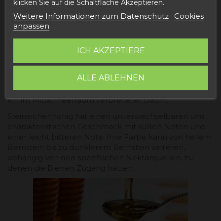
klicken Sie auf die Schaltfläche Akzeptieren.
Aufbewahrung:
An einem kühlen,
Weitere Informationen zum Datenschutz
Cookies
lichtgeschützten Ort aufbewahren.
anpassen
WAS IST STEINEICHENHONIG?
ICH AKZEPTIERE
Steineichenhonig ist eine Honigsorte, die von Bienen
ALLE ABLEHNEN
aus dem Nektar der Steineichenblüten, auch
Steineiche genannt, hergestellt wird. Die Steineiche ist
ein im Mittelmeerraum verbreiteter Baum.
Steineichenhonig hat einen unverwechselbaren und
charakteristischen Geschmack mit süßen Noten und
einer leicht bitteren Note. Ihre Farbe kann von hellem
Bernstein bis zu dunklerem Bernstein variieren,
abhängig von den spezifischen Nektarquellen, zu
denen die Bienen Zugang hatten.