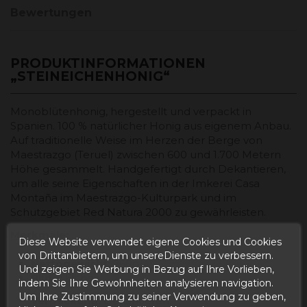
Bewertungen
PRODUKTINFORMATIONEN
„STEINEICHENHONIG“
Monoblütenhonig, hergestellt und verpackt in
Spanien. 100 % natürlicher Honig aus eigenem Anbau.
Auf traditionelle Weise im Herzen der Berge von
Maestrazgo (Teruel) zwischen 600 und 1.700 Metern
Höhe gesammelt. Handgefertigt durch Dekantieren,
um alle seine Eigenschaften in der Imkerei Casa
Montaña im Maestrazgo-Kulturpark und im
Schutzgebiet Red Natura 2000 zu gewährleisten.
Merkmale:
Diese Website verwendet eigene Cookies und Cookies
von Drittanbietern, um unsereDienste zu verbessern.
Nettogewicht:
260g
Und zeigen Sie Werbung in Bezug auf Ihre Vorlieben,
Blüte:
Eiche
indem Sie Ihre Gewohnheiten analysieren navigation.
Um Ihre Zustimmung zu seiner Verwendung zu geben,
Verpackung:
Dekantieren.