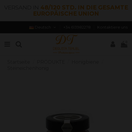
VERSAND IN
48/120 STD. IN DIE GESAMTE
EUROPÄISCHE UNION
Deutsch
+34 613982278
Kontaktiere uns
0
Startseite
PRODUKTE
Honigbiene
Steineichenhonig