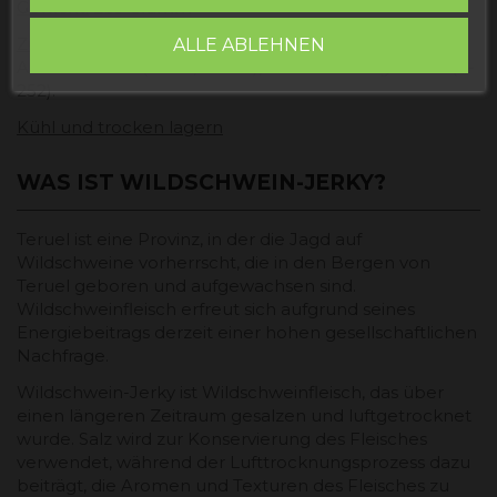
Gewicht:
260 Gramm
Zutaten:
Wildschweinfleisch, Salz, Zucker, Dextrose,
ALLE ABLEHNEN
Antioxidantien (E-301, E 331iii), Konservierungsmittel (E-
252).
Kühl und trocken lagern
WAS IST WILDSCHWEIN-JERKY?
Teruel ist eine Provinz, in der die Jagd auf
Wildschweine vorherrscht, die in den Bergen von
Teruel geboren und aufgewachsen sind.
Wildschweinfleisch erfreut sich aufgrund seines
Energiebeitrags derzeit einer hohen gesellschaftlichen
Nachfrage.
Wildschwein-Jerky ist Wildschweinfleisch, das über
einen längeren Zeitraum gesalzen und luftgetrocknet
wurde. Salz wird zur Konservierung des Fleisches
verwendet, während der Lufttrocknungsprozess dazu
beiträgt, die Aromen und Texturen des Fleisches zu