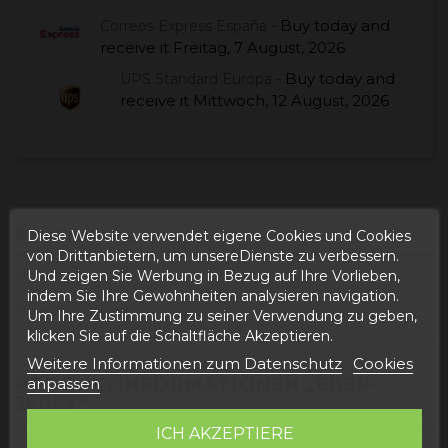
Buy today
and
Correos Express España -
receive it
Freitag, 7 August, 2026
Buy today
and
UPS Standard Europa -
receive it
Mittwoch, 12 August, 2026
Beschreibung
Diese Website verwendet eigene Cookies und Cookies
von Drittanbietern, um unsereDienste zu verbessern.
Artikeldetails
Und zeigen Sie Werbung in Bezug auf Ihre Vorlieben,
indem Sie Ihre Gewohnheiten analysieren navigation.
Bewertungen
Um Ihre Zustimmung zu seiner Verwendung zu geben,
klicken Sie auf die Schaltfläche Akzeptieren.
Weitere Informationen zum Datenschutz
Cookies
PRODUKTINFORMATIONEN „EBER-
anpassen
JERKY“
ICH AKZEPTIERE