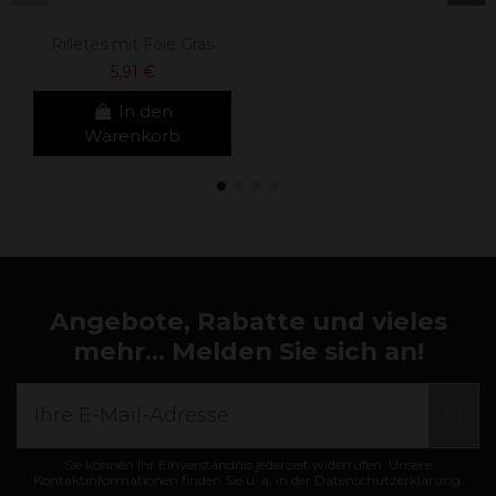
Rilletes mit Foie Gras
5,91 €
In den
Warenkorb
Angebote, Rabatte und vieles
mehr... Melden Sie sich an!
Sie können Ihr Einverständnis jederzeit widerrufen. Unsere
Kontaktinformationen finden Sie u. a. in der Datenschutzerklärung.