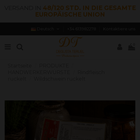
VERSAND IN
48/120 STD. IN DIE GESAMTE
EUROPÄISCHE UNION
Deutsch
+34 613982278
Kontaktiere uns
0
Startseite
PRODUKTE
HANDWERKERWÜRSTE
Rindfleisch
ruckelt
Wildschwein ruckelt