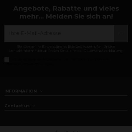
Angebote, Rabatte und vieles
mehr... Melden Sie sich an!
Sie können Ihr Einverständnis jederzeit widerrufen. Unsere
Kontaktinformationen finden Sie u. a. in der Datenschutzerklärung.
Ich akzeptiere die
Allgemeine Geschäftsbedingungen und
Datenschutzbestimmungen
INFORMATION
Contact us