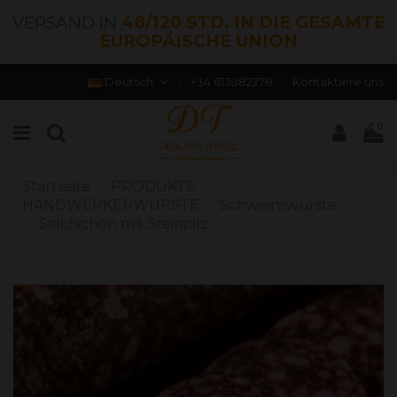
VERSAND IN
48/120 STD. IN DIE GESAMTE
EUROPÄISCHE UNION
Deutsch
+34 613982278
Kontaktiere uns
0
Startseite
PRODUKTE
HANDWERKERWÜRSTE
Schweinswürste
Salchichón mit Steinpilz