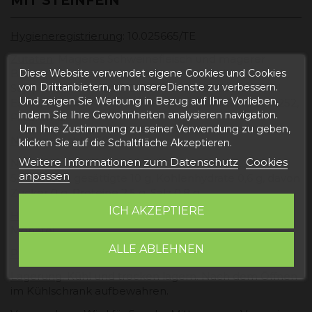
MIT STEINFEIN"
Hygieneregistrierung
: 10.025665/TE
Zutaten
: Mageres Schweinefleisch und magerer
Bauch, Steinpilze, Salz, Laktose, Dextrin, Magermilch,
Diese Website verwendet eigene Cookies und Cookies
von Drittanbietern, um unsereDienste zu verbessern.
Sojaprotein, Gewürze, E452i, Dextrose, Zucker, E301
Und zeigen Sie Werbung in Bezug auf Ihre Vorlieben,
E331iii, Farbstoff E120, Konservierungsmittel E250 E252,
indem Sie Ihre Gewohnheiten analysieren navigation.
Pilzaroma.
Um Ihre Zustimmung zu seiner Verwendung zu geben,
Nettogewicht
: 250 g.
klicken Sie auf die Schaltfläche Akzeptieren.
Weitere Informationen zum Datenschutz
Cookies
Nährwert
: Energetisch Wert 2000KJ/ 500 kCal, Fette
anpassen
54 g, davon gesättigte 10 g, Kohlenhydrate 0,6 g, davon
Zucker 0 g, Proteine ​​2,5 g, Salz 0,8 g.
ICH AKZEPTIERE
Haltbar bis:
Siehe Verpackung, (normalerweise 9-12
Monate)
ALLE ABLEHNEN
Präsentation
: Vakuumverpackt.
Lagerung
: Kühl und trocken lagern. Nach dem Öffnen
im Kühlschrank aufbewahren.