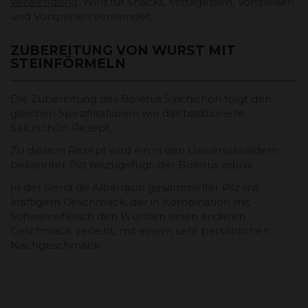
Verwendung
: Wird für Snacks, Mittagessen, Vorspeisen
und Vorspeisen verwendet.
ZUBEREITUNG VON WURST MIT
STEINFÖRMELN
Die Zubereitung des Boletus Salchichón folgt den
gleichen Spezifikationen wie das traditionelle
Salchichón-Rezept.
Zu diesem Rezept wird ein in den Universalwäldern
bekannter Pilz hinzugefügt, der Boletus edulis.
In der Sierra de Albarracin gesammelter Pilz mit
kräftigem Geschmack, der in Kombination mit
Schweinefleisch den Würsten einen anderen
Geschmack verleiht, mit einem sehr persönlichen
Nachgeschmack.