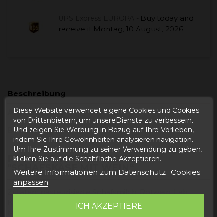
Buy today
and
UPS Express EUROPA -
receive it
Montag, 10 August, 2026
Beschreibung
Diese Website verwendet eigene Cookies und Cookies
Artikeldetails
von Drittanbietern, um unsereDienste zu verbessern.
Und zeigen Sie Werbung in Bezug auf Ihre Vorlieben,
Bewertungen
indem Sie Ihre Gewohnheiten analysieren navigation.
Um Ihre Zustimmung zu seiner Verwendung zu geben,
PRODUKTINFORMATIONEN
klicken Sie auf die Schaltfläche Akzeptieren.
"SCHAFSKÄSE MIT WEIN“
Weitere Informationen zum Datenschutz
Cookies
anpassen
Zutaten: pasteurisierte Schafsmilch, Rotwein, Lab,
Konservierungsstoffe: Lysozym (aus EGG gewonnen),
ICH AKZEPTIERE
Milchsäurebakterien, Härter: Calciumchlorid und Salz.