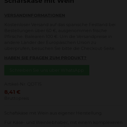
Schafskäse mit Wein
VERSANDINFORMATIONEN
Kostenloser Versand auf das spanische Festland bei
Bestellungen über 60 €, ausgenommen frische
Pfirsiche. Balearen 100 €. Um die Versandpreise in
andere Länder der Europäischen Union zu
überprüfen, besuchen Sie bitte die Checkout-Seite.
HABEN SIE FRAGEN ZUM PRODUKT?
Schreiben Sie uns über WhatsApp
Artikel-Nr.
QDT15
8,41 €
Bruttopreis
Schafskäse mit Wein aus eigener Herstellung.
Für Käse- und Weinliebhaber, mit einem komplexeren