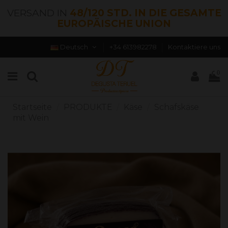
VERSAND IN
48/120 STD. IN DIE GESAMTE
EUROPÄISCHE UNION
Deutsch
+34 613982278
Kontaktiere uns
0
Startseite
PRODUKTE
Käse
Schafskäse
mit Wein