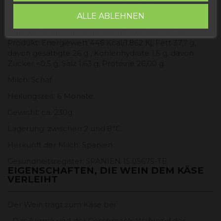
Ungenießbare Schale, enthält SULFITE und
Konservierungsmittel (E-202 und E-235).
ALLE ABLEHNEN
Nährwertangaben: Durchschnittswerte pro 100 g
Produkt: Energiewert 446 Kcal/1.862 Kj, Fett 37,7 g,
davon gesättigte 26 g , Kohlenhydrate 1,5 g, davon
Zucker <0,5 g, Salz 1,63 g, Proteine ​​26,00 g.
Milch: Schaf.
Heilungszeit: 6 Monate.
Gewicht: ca. 230g.
Lagerung: zwischen 2 und 8°C.
Herkunft der Milch: Spanien.
Gesundheitsregister: SPANIEN 15.05675-TE
EIGENSCHAFTEN, DIE WEIN DEM KÄSE
VERLEIHT
Der Wein trägt zum Käse bei:
-
Das Aroma und der Geschmack:
Während des