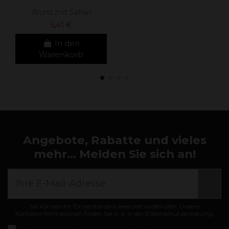
Wurst mit Safran
5,41 €
In den
Warenkorb
Angebote, Rabatte und vieles
mehr... Melden Sie sich an!
Sie können Ihr Einverständnis jederzeit widerrufen. Unsere
Kontaktinformationen finden Sie u. a. in der Datenschutzerklärung.
Ich akzeptiere die
Allgemeine Geschäftsbedingungen und