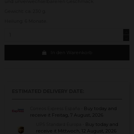
und unverwechselbareren Geschmack.
Gewicht: ca. 230 g.
Heilung: 6 Monate.
In den Warenkorb
ESTIMATED DELIVERY DATE:
Buy today
and
Correos Express España -
receive it
Freitag, 7 August, 2026
Buy today
and
UPS Standard Europa -
receive it
Mittwoch, 12 August, 2026