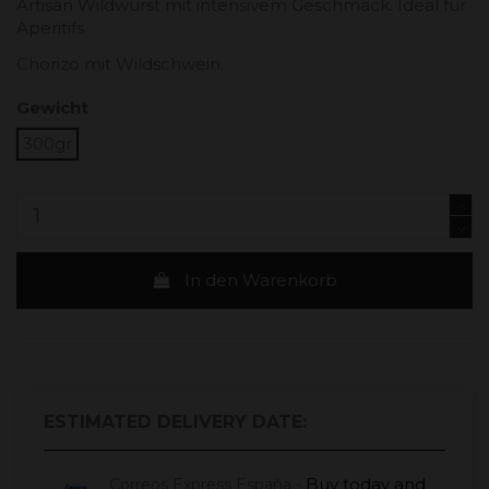
Artisan Wildwurst mit intensivem Geschmack. Ideal für
Aperitifs.
Chorizo ​​mit Wildschwein.
Gewicht
300gr
In den Warenkorb
ESTIMATED DELIVERY DATE:
Buy today
and
Correos Express España -