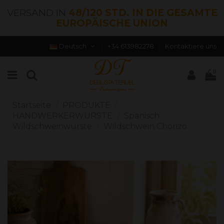
VERSAND IN
48/120 STD. IN DIE GESAMTE
EUROPÄISCHE UNION
Deutsch
+34 613982278
Kontaktiere uns
0
Startseite
PRODUKTE
HANDWERKERWÜRSTE
Spanisch
Wildschweinwürste
Wildschwein Chorizo