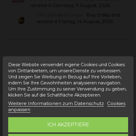
receive it
Dienstag, 11 August, 2026
Buy today
and
UPS Standard Europa -
receive it
Freitag, 14 August, 2026
Beschreibung
Diese Website verwendet eigene Cookies und Cookies
von Drittanbietern, um unsereDienste zu verbessern.
Artikeldetails
Und zeigen Sie Werbung in Bezug auf Ihre Vorlieben,
indem Sie Ihre Gewohnheiten analysieren navigation.
Bewertungen
Um Ihre Zustimmung zu seiner Verwendung zu geben,
klicken Sie auf die Schaltfläche Akzeptieren.
Weitere Informationen zum Datenschutz
Cookies
PRODUKTINFORMATIONEN „EBER-
anpassen
CHORIZO“
ICH AKZEPTIERE
Gewicht
: 300 Gramm