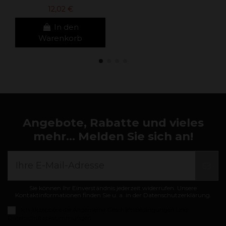
12,02 €
In den
Warenkorb
Angebote, Rabatte und vieles
mehr... Melden Sie sich an!
Sie können Ihr Einverständnis jederzeit widerrufen. Unsere
Kontaktinformationen finden Sie u. a. in der Datenschutzerklärung.
Ich akzeptiere die
Allgemeine Geschäftsbedingungen und
Datenschutzbestimmungen