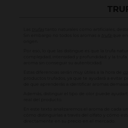
TRUF
Las
trufas
tanto naturales como artificiales, des
Sin embargo no todos los aromas a
trufa
que en
origen.
Por eso, lo que las distingue es que la trufa natu
complejidad, intensidad y profundidad; y la trufa a
aroma sin conseguir su autenticidad.
Estas diferencias serán muy útiles a la hora de
co
productos trufados, ya que te ayudará a evitar 
de que aprenderás a identificar aromas demasiad
Además, distinguir el tipo de olor puede ayudart
real del producto.
En este texto analizaremos el aroma de cada una,
cómo distinguirlas a través del olfato y cómo est
directamente en su precio en el mercado.