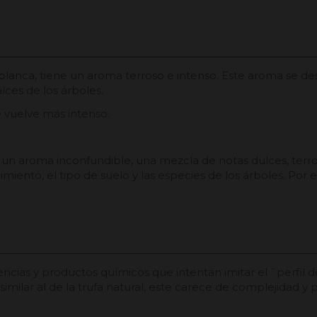
 blanca, tiene un aroma terroso e intenso. Este aroma se desa
aíces de los árboles.
e vuelve más intenso.
 Es un aroma inconfundible, una mezcla de notas dulces, te
miento, el tipo de suelo y las especies de los árboles. Por e
 esencias y productos químicos que intentan imitar el `perfil
 similar al de la trufa natural, este carece de complejidad 