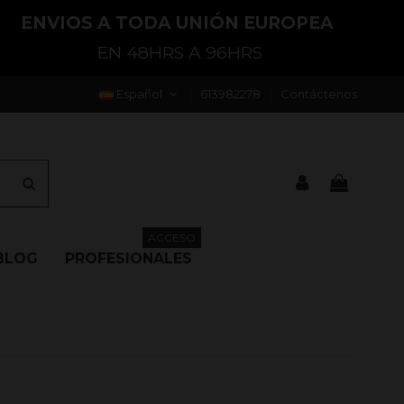
ENVIOS A TODA UNIÓN EUROPEA
EN 48HRS A 96HRS
Español
613982278
Contáctenos
ACCESO
BLOG
PROFESIONALES