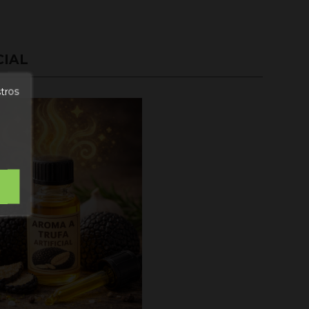
CIAL
stros