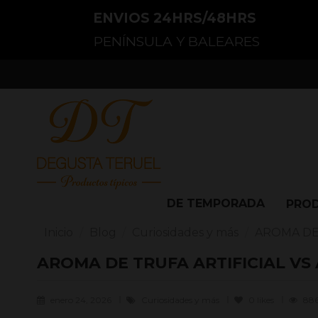
ENVIOS 24HRS/48HRS
PENÍNSULA Y BALEARES
DE TEMPORADA
PRO
Inicio
Blog
Curiosidades y más
AROMA DE
AROMA DE TRUFA ARTIFICIAL V
enero 24, 2026
Curiosidades y más
0
likes
886