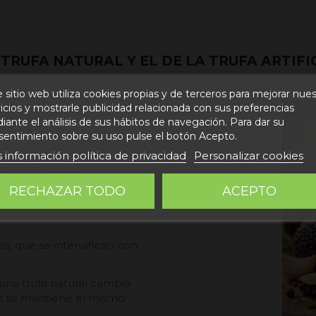
TRUFA NATURAL Y EL DE LA TRUFA ARTIFI
 sitio web utiliza cookies propias y de terceros para mejorar nue
icios y mostrarle publicidad relacionada con sus preferencias
 distinguir una trufa natural.
ante el análisis de sus hábitos de navegación. Para dar su
urarero. Al cocinar una
sentimiento sobre su uso pulse el botón Acepto.
 información política de privacidad
Personalizar cookies
o es intenso pero va
RECHAZAR TODO
ACEPTO
obablemente sea trufa
os, que se intensifican con
n una trufa natural cambia
les se mantiene el mismo