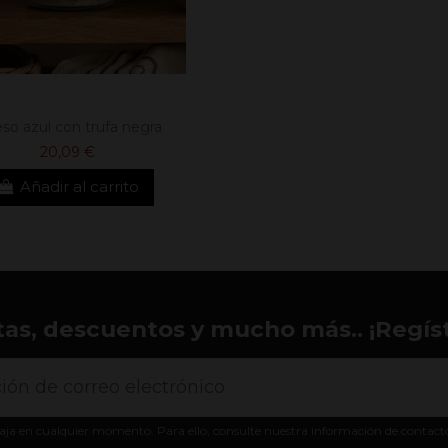
so azul con trufa negra
20,09 €
Añadir al carrito
tas, descuentos y mucho más.. ¡Regíst
aja en cualquier momento. Para ello, consulte nuestra información de contacto e