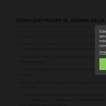
CÓMO DISTINGUIR EL AROMA DE LA 
Este
serv
Gracias a una serie de características, vas a poder
medi
Primero con su aroma, ya que es más intenso y d
con
trufa natural, deja salir un aroma persistente.
Más
Al contrario que la trufa artificial que al principi
evaporándose.
Si notamos algún toque síntético o químico, pr
artificial.
La trufa natural tiene toques de madera y terros
el tiempo.
Y una característica a destacar es la frescura, e
con el tiempo, en cambio en las trufas artificia
olor debido a los químicos.