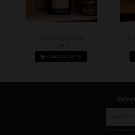
Arroz con trufa negra
Que
10,10 €
Añadir al carrito
Ofer
Puede darse de b