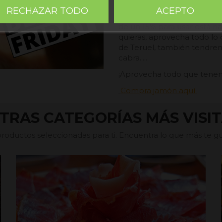
mucho más, tus compras en
RECHAZAR TODO
ACEPTO
porque todas compras en d
de un 15% para usar está navi
quieras, aprovecha todo l
de Teruel, también tendrem
cabra.....
¡Aprovecha todo que tenemo
Compra jamón aquí.
TRAS CATEGORÍAS MÁS VISI
oductos seleccionadas para ti. Encuentra lo que más te gus