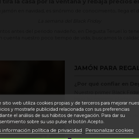
tira la casa por la ventana y rebaja precios en
jamón en navidad, es sinónimo de conocimiento, llega el dí
La semana del Black Friday
s antes del periodo navideño, en Degusta Teruel lo tene
n cuenta nuestro poco tiempo de vida, buscamos la calidad 
JAMÓN PARA REGAL
¿Por qué confiar en De
Nuestro primer Black Frida
traer las mejores ofertas, 
 sitio web utiliza cookies propias y de terceros para mejorar nue
sepas qué....
icios y mostrarle publicidad relacionada con sus preferencias
ante el análisis de sus hábitos de navegación. Para dar su
¡Tenemos un descuento del 
sentimiento sobre su uso pulse el botón Acepto.
¿Y por qué?
 información política de privacidad
Personalizar cookies
Porque en Degusta Teruel s