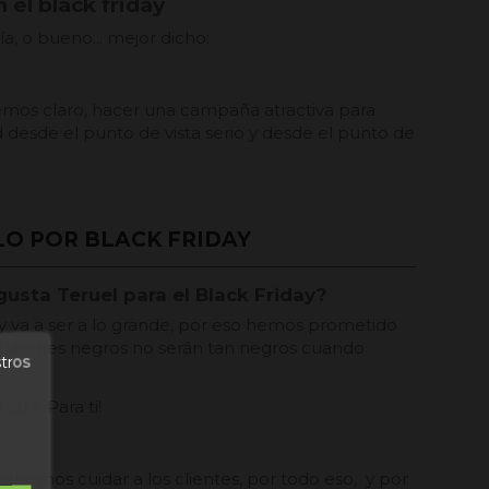
 el black friday
a, o bueno... mejor dicho:
mos claro, hacer una campaña atractiva para
desde el punto de vista serio y desde el punto de
O POR BLACK FRIDAY
gusta Teruel para el Black Friday?
y va a ser a lo grande, por eso hemos prometido
los viernes negros no serán tan negros cuando
stros
20% Para ti!
abemos cuidar a los clientes, por todo eso, y por