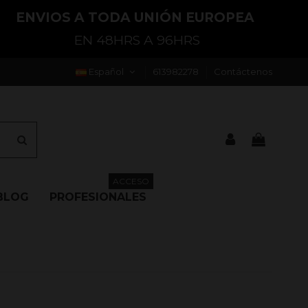
ENVIOS A TODA UNIÓN EUROPEA
EN 48HRS A 96HRS
Español
613982278
Contáctenos
ACCESO
BLOG
PROFESIONALES