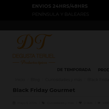
ENVIOS 24HRS/48HRS
PENÍNSULA Y BALEARES
DE TEMPORADA
PRO
Inicio
Blog
Curiosidades y más
Black Frid
Black Friday Gourmet
mayo 5, 2024
Curiosidades y más
0
likes
4658