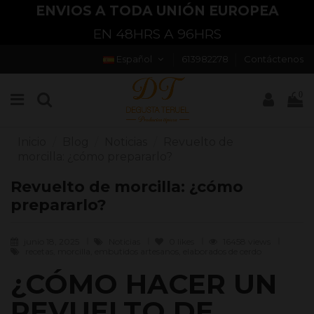
ENVIOS A TODA UNIÓN EUROPEA
EN 48HRS A 96HRS
Español
613982278
Contáctenos
0
Inicio
Blog
Noticias
Revuelto de
morcilla: ¿cómo prepararlo?
Revuelto de morcilla: ¿cómo
prepararlo?
junio 18, 2025
Noticias
0
likes
16458 views
recetas, morcilla, embutidos artesanos, elaborados de cerdo
¿CÓMO HACER UN
REVUELTO DE