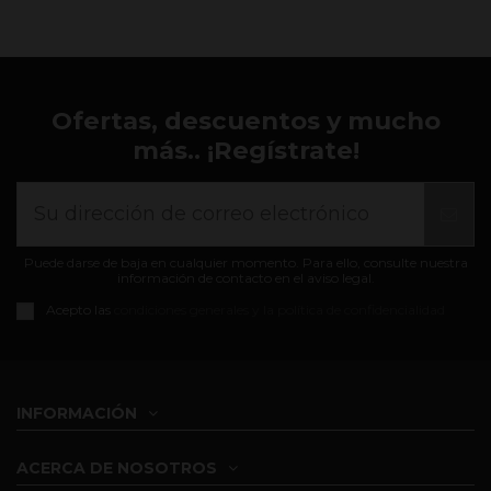
Ofertas, descuentos y mucho
más.. ¡Regístrate!
Puede darse de baja en cualquier momento. Para ello, consulte nuestra
información de contacto en el aviso legal.
Acepto las
condiciones generales y la política de confidencialidad
INFORMACIÓN
ACERCA DE NOSOTROS