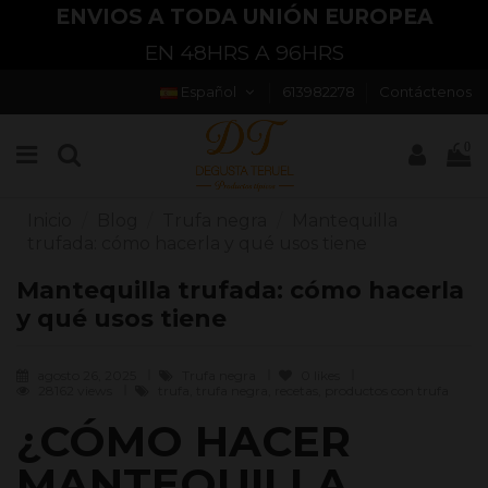
ENVIOS A TODA UNIÓN EUROPEA
EN 48HRS A 96HRS
Español
613982278
Contáctenos
0
Inicio
Blog
Trufa negra
Mantequilla
trufada: cómo hacerla y qué usos tiene
Mantequilla trufada: cómo hacerla
y qué usos tiene
agosto 26, 2025
Trufa negra
0
likes
28162 views
trufa, trufa negra, recetas, productos con trufa
¿CÓMO HACER
MANTEQUILLA