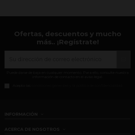
Ofertas, descuentos y mucho
más.. ¡Regístrate!
Puede darse de baja en cualquier momento. Para ello, consulte nuestra
información de contacto en el aviso legal.
Acepto las
condiciones generales y la política de confidencialidad
INFORMACIÓN
ACERCA DE NOSOTROS