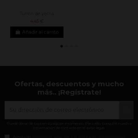
Turrón de yema
4,45 €
Añadir al carrito
Ofertas, descuentos y mucho
más.. ¡Regístrate!
Puede darse de baja en cualquier momento. Para ello, consulte nuestra
información de contacto en el aviso legal.
Acepto las
condiciones generales y la política de confidencialidad