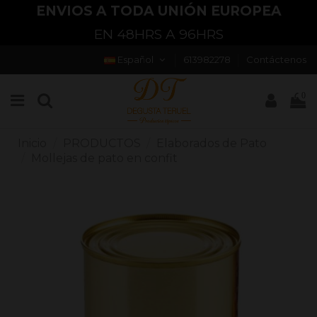
ENVIOS A TODA UNIÓN EUROPEA
EN 48HRS A 96HRS
Español
613982278
Contáctenos
0
Inicio
PRODUCTOS
Elaborados de Pato
Mollejas de pato en confit