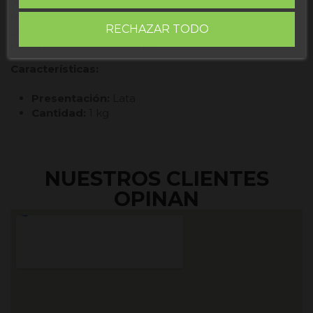
Saber disfrutar del mejor pato confitado depende
única y exclusivamente de como orientar tu saber
RECHAZAR TODO
culinario, este producto hará los desmanes de los
mejores expertos culinarios
Características:
Presentación:
Lata
Cantidad:
1 kg
NUESTROS CLIENTES
OPINAN