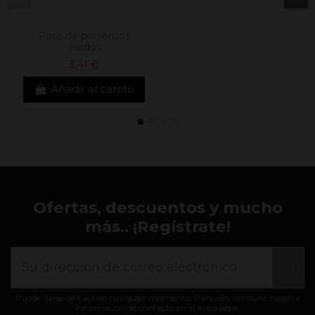
Paté de pimientos
asados
3,41 €
Añadir al carrito
Ofertas, descuentos y mucho
más.. ¡Regístrate!
Puede darse de baja en cualquier momento. Para ello, consulte nuestra
información de contacto en el aviso legal.