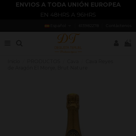
ENVIOS A TODA UNIÓN EUROPEA
EN 48HRS A 96HRS
Español
613982278
Contáctenos
0
Inicio
PRODUCTOS
Cava
Cava Reyes
de Aragón El Monje, Brut Nature