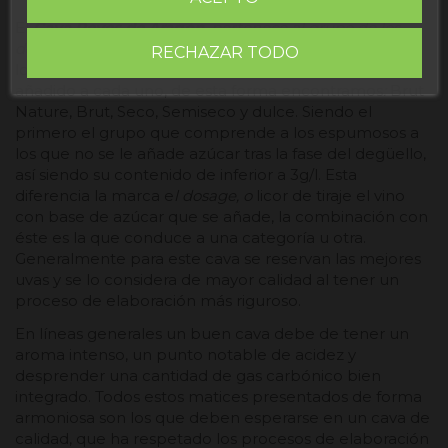
El
Cava Reyes de Aragón
, pertenece al grupo de los
denominados
Brut Nature
.
La clasificación dentro de
RECHAZAR TODO
los vinos se determina por el contenido de azucar
añadido a cada uno, de esta forma encontramos
:
Brut
Nature, Brut, Seco, Semiseco y dulce. Siendo el
primero el grupo que comprende a los espumosos a
los que no se le añade azúcar tras la fase del degüello,
así siendo su contenido de inferior a 3g/l. Esta
diferencia la marca e
l dosage, o
licor de tiraje
el vino
con base de azúcar que se añade, la combinación con
éste es la que conduce a una categoría u otra.
Generalmente para este cava se reservan las mejores
uvas y se lo considera de mayor calidad al tener un
proceso de elaboración más riguroso.
En líneas generales un buen cava debe de tener un
aroma intenso, un punto notable de acidez y
desprender una cantidad de gas carbónico bien
integrado. Todos estos matices presentados de forma
armoniosa son los que deben esperarse en un cava de
calidad, que ha respetado los procesos de elaboración