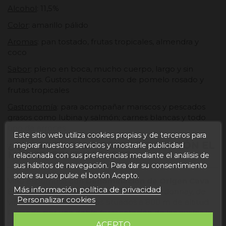
Alcohol
: 11,5%
Color
: amarillo pálido
Aromas
: pan tostado, frutas tropicales, almendra y
coco
Sabor
: pleno en boca, mucho cuerpo, largo y sin
amargos. Gustos cítricos como de pomelo rosado y
frutas tropicales
Gastronomía
: para acompañar mariscos y pescados
grasos como lubina y salmón; carnes blancas y todo
tipo de arroces
Este sitio web utiliza cookies propias y de terceros para
¿QUÉ ES EL CAVA REYES DE ARAGÓN EL
mejorar nuestros servicios y mostrarle publicidad
MONJE, BRUT NATURE?
relacionada con sus preferencias mediante el análisis de
sus hábitos de navegación. Para dar su consentimiento
sobre su uso pulse el botón Acepto.
Vino espumoso con
Denominación de Origen Cava
.
Más información política de privacidad
Elaborado con 75% Macabeo y 25% Chardonnay, de
Personalizar cookies
viñedos con 30 y 40 años situados a 800 m de altitud.
Pasando por una doble fermentación de las cuales la
segunda ocurre dentro de la propia botella.
ACEPTO