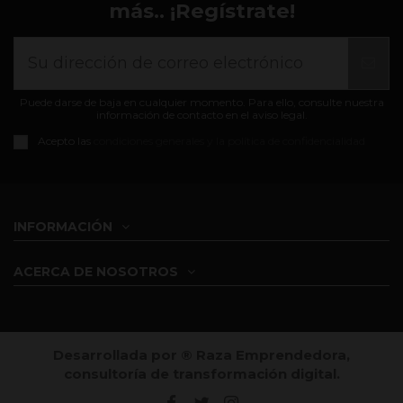
más.. ¡Regístrate!
Puede darse de baja en cualquier momento. Para ello, consulte nuestra
información de contacto en el aviso legal.
Acepto las
condiciones generales y la política de confidencialidad
INFORMACIÓN
ACERCA DE NOSOTROS
Desarrollada por ®️ Raza Emprendedora,
consultoría de transformación digital.