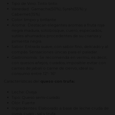
Tipo de Vino: Tinto tinto
Variedad: Garnacha(50%), Syrah(35%) y
Cabernet(15%)
Color: limpio y brillante
Aroma: Destacan elegantes aromas a fruta roja
negra madura, sotobosque, cuero, especiados,
sutiles ahumados procedentes de su crianza y
pimienta negra.
Sabor: Entrada suave, con sabor fino, delicado y al
compás. Sensaciones únicas para el paladar.
Gastronomía: Se recomienda en vermú, es decir,
con quesos añejos, curados, imposible evitar con
carnes de jabalí o carne de ciervo, ideal su
consumo entre 12º- 16º
Características del
queso con trufa:
Leche: Oveja
Tipo: Queso semi-curado
Olor: Fuerte
Ingredientes: Elaborado a base de leche cruda de
oveja, cuajo , sal y trufa