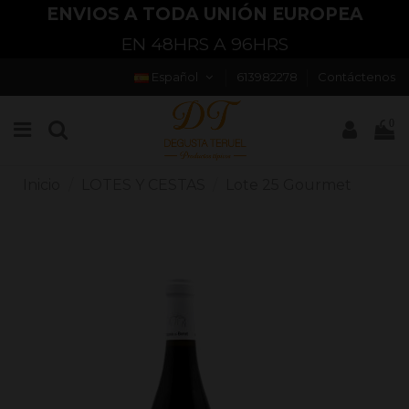
ENVIOS A TODA UNIÓN EUROPEA
EN 48HRS A 96HRS
Español
613982278
Contáctenos
0
Inicio
LOTES Y CESTAS
Lote 25 Gourmet