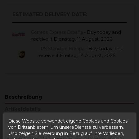
ESTIMATED DELIVERY DATE:
Buy today
and
Correos Express España -
receive it
Dienstag, 11 August, 2026
Buy today
and
UPS Standard Europa -
receive it
Freitag, 14 August, 2026
Beschreibung
Artikeldetails
Bewertungen
Diese Website verwendet eigene Cookies und Cookies
von Drittanbietern, um unsereDienste zu verbessern.
Und zeigen Sie Werbung in Bezug auf Ihre Vorlieben,
WEIHNACHTSPAKET 25 GOURMET