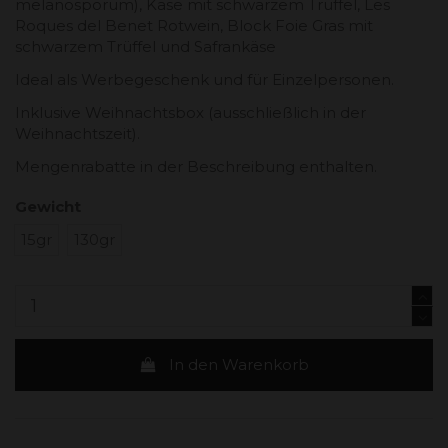
melanosporum), Käse mit schwarzem Trüffel, Les
Roques del Benet Rotwein, Block Foie Gras mit
schwarzem Trüffel und Safrankäse
Ideal als Werbegeschenk und für Einzelpersonen.
Inklusive Weihnachtsbox (ausschließlich in der
Weihnachtszeit).
Mengenrabatte in der Beschreibung enthalten.
Gewicht
15gr
130gr
In den Warenkorb