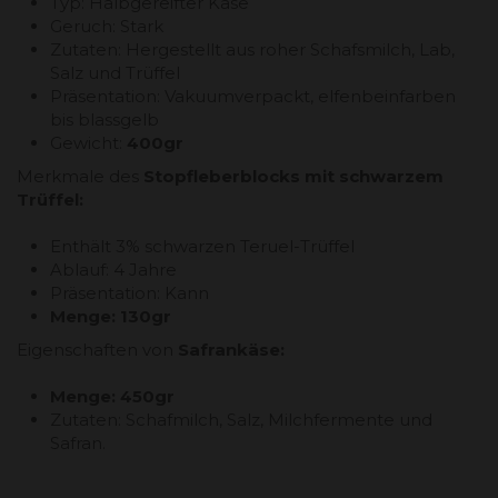
Typ: Halbgereifter Käse
Geruch: Stark
Zutaten: Hergestellt aus roher Schafsmilch, Lab,
Salz und Trüffel
Präsentation: Vakuumverpackt, elfenbeinfarben
bis blassgelb
Gewicht:
400gr
Merkmale des
Stopfleberblocks mit schwarzem
Trüffel:
Enthält 3% schwarzen Teruel-Trüffel
Ablauf: 4 Jahre
Präsentation: Kann
Menge: 130gr
Eigenschaften von
Safrankäse:
Menge: 450gr
Zutaten: Schafmilch, Salz, Milchfermente und
Safran.