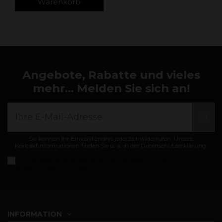
Warenkorb
Angebote, Rabatte und vieles
mehr... Melden Sie sich an!
Sie können Ihr Einverständnis jederzeit widerrufen. Unsere
Kontaktinformationen finden Sie u. a. in der Datenschutzerklärung.
Ich akzeptiere die
Allgemeine Geschäftsbedingungen und
Datenschutzbestimmungen
INFORMATION