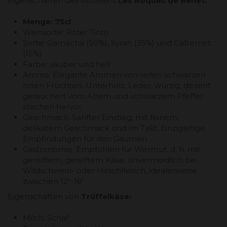
Eigenschaften des Rotweins
Les Roques de Benet:
Menge: 75cl
Weinsorte: Roter Tinto
Sorte: Garnacha (50%), Syrah (35%) und Cabernet
(15%)
Farbe: sauber und hell
Aroma: Elegante Aromen von reifen schwarzen
roten Früchten, Unterholz, Leder, würzig, dezent
geräuchert vom Altern und schwarzem Pfeffer
stechen hervor.
Geschmack: Sanfter Einstieg, mit feinem,
delikatem Geschmack und im Takt. Einzigartige
Empfindungen für den Gaumen.
Gastronomie: Empfohlen für Wermut, d. h. mit
gereiftem, gereiftem Käse, unvermeidlich bei
Wildschwein- oder Hirschfleisch, idealerweise
zwischen 12º-16º
Eigenschaften von
Trüffelkäse:
Milch: Schaf