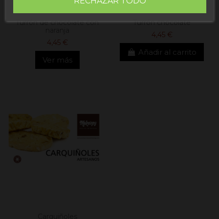
RECHAZAR TODO
Fuera de stock
Turrón de chocolate con
Turrón chocolate
naranja
4,45 €
4,45 €
Añadir al carrito
Ver más
Carquiñoles