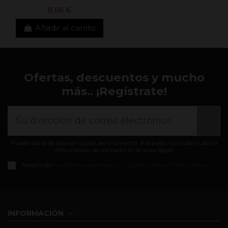
8,86 €
Añadir al carrito
Ofertas, descuentos y mucho
más.. ¡Regístrate!
Puede darse de baja en cualquier momento. Para ello, consulte nuestra
información de contacto en el aviso legal.
Acepto las
condiciones generales y la política de confidencialidad
INFORMACIÓN