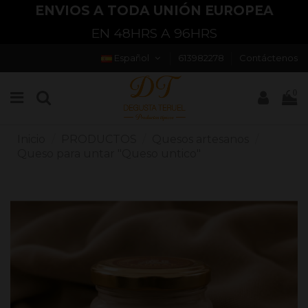
ENVIOS A TODA UNIÓN EUROPEA
EN 48HRS A 96HRS
Español
613982278
Contáctenos
0
Inicio
PRODUCTOS
Quesos artesanos
Queso para untar "Queso untico"