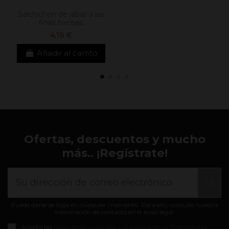
Salchichón de jabalí a las
finas hierbas
4,18 €
Añadir al carrito
Ofertas, descuentos y mucho
más.. ¡Regístrate!
Puede darse de baja en cualquier momento. Para ello, consulte nuestra
información de contacto en el aviso legal.
Acepto las
condiciones generales y la política de confidencialidad