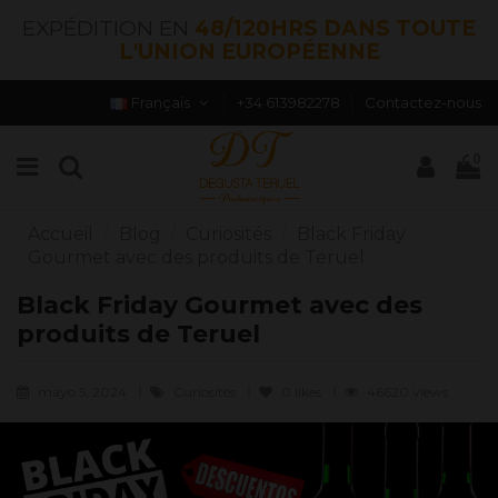
EXPÉDITION EN
48/120HRS DANS TOUTE
L'UNION EUROPÉENNE
Français
+34 613982278
Contactez-nous
0
Accueil
Blog
Curiosités
Black Friday
Gourmet avec des produits de Teruel
Black Friday Gourmet avec des
produits de Teruel
mayo 5, 2024
Curiosités
0
likes
46620 views