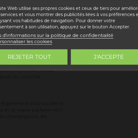
ite Web utilise ses propres cookies et ceux de tiers pour amélior
n certaines protéines
services et vous montrer des publicités liées à vos préférences 
insi qu'à leur structure
lysant vos habitudes de navigation. Pour donner votre
sentement à son utilisation, appuyez sur le bouton Accepter.
s d'informations sur la politique de confidentialité
rsonnaliser les cookies
 l'épeautre (surtout
e que de nombreuses pâtes
REJETER TOUT
J'ACCEPTE
plus progressive, ce qui
ribuer au contrôle
ur légèrement plus sucrée et
ts et se marie parfaitement
 les champignons, les