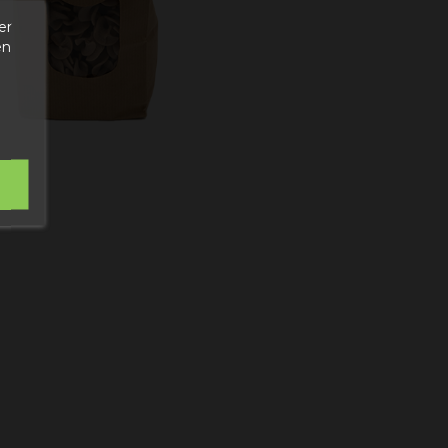
er
en