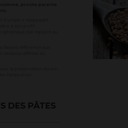
 ancienne, proche parente
ans.
n Europe, il réapparaît
âce à son profil
on génétique par rapport au
s faisons référence aux
n versions raffinée ou
our la préservation du son
en fibres et en
S DES PÂTES