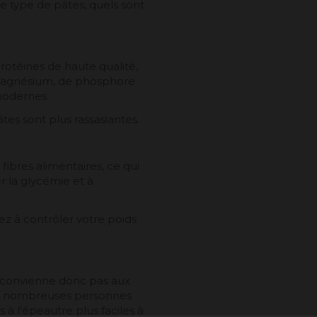
 type de pâtes, quels sont
otéines de haute qualité,
e magnésium, de phosphore
modernes.
âtes sont plus rassasiantes.
fibres alimentaires, ce qui
ser la glycémie et à
ez à contrôler votre poids
e convienne donc pas aux
de nombreuses personnes
 à l'épeautre plus faciles à