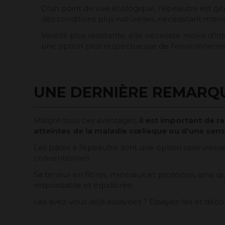
D'un point de vue écologique, l'épeautre est g
des conditions plus naturelles, nécessitant moin
Variété plus résistante, elle nécessite moins d'int
une option plus respectueuse de l'environneme
UNE DERNIÈRE REMARQ
Malgré tous ces avantages,
il est important de r
atteintes de la maladie cœliaque ou d'une sensi
Les pâtes à l'épeautre sont une option savoureuse,
conventionnel.
Sa teneur en fibres, minéraux et protéines, ainsi qu
responsable et équilibrée.
Les avez-vous déjà essayées ? Essayez-les et déco