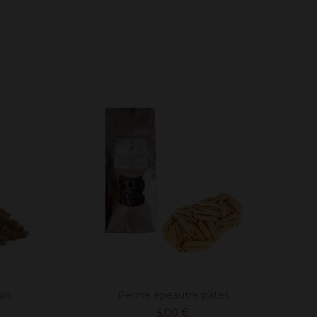
lli
Penne épeautre pâtes
5,00 €