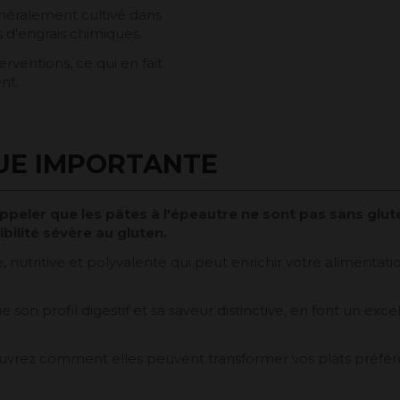
énéralement cultivé dans
s d'engrais chimiques.
erventions, ce qui en fait
nt.
UE IMPORTANTE
appeler que les pâtes à l'épeautre ne sont pas sans gl
bilité sévère au gluten.
 nutritive et polyvalente qui peut enrichir votre alimentati
e son profil digestif et sa saveur distinctive, en font un ex
uvrez comment elles peuvent transformer vos plats préférés