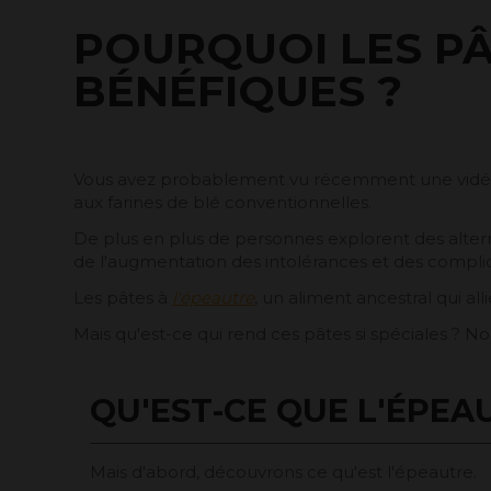
POURQUOI LES PÂ
BÉNÉFIQUES ?
Vous avez probablement vu récemment une vidéo ou
aux farines de blé conventionnelles.
De plus en plus de personnes explorent des altern
de l'augmentation des intolérances et des complic
Les pâtes à
l'épeautre
, un aliment ancestral qui al
Mais qu'est-ce qui rend ces pâtes si spéciales ? No
QU'EST-CE QUE L'ÉPEA
Mais d'abord, découvrons ce qu'est l'épeautre.