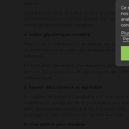
digérer.
Ce s
Cela pourrait être dû à leur teneur plus faible e
nos 
problématiques présentes dans le blé moderne, a
ana
moins génétiquement modifiée.
con
Plu
4. Index glycémique modéré
Pe
Plus riches en fibres et en protéines, les pâtes à
complètes) ont un index glycémique plus faibl
raffinées.
En bref, elles génèrent une libération d'énergie 
permet d'éviter les pics de glycémie et de cont
métabolique.
5. Saveur plus intense et agréable
En cuisine, les pâtes à l'épeautre ont une save
noisetée, ce qui ajoute de la profondeur aux pla
avec des ingrédients tels que les légumes rôtis,
fromages à pâte molle ou les sauces aux noix.
6. Une option plus durable