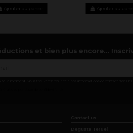
Ajouter au panier
Ajouter au pani
éductions et bien plus encore... Inscri
 tout moment. Vous trouverez pour cela nos informations de contact dans les co
nérales et politique de confidentialité
Contact us
Degusta Teruel