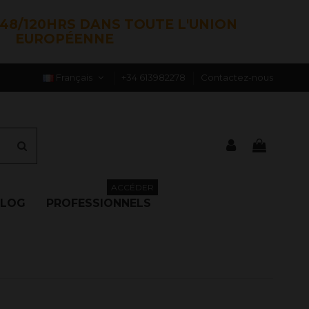
48/120HRS DANS TOUTE L'UNION
EUROPÉENNE
Français
+34 613982278
Contactez-nous
ACCÉDER
BLOG
PROFESSIONNELS