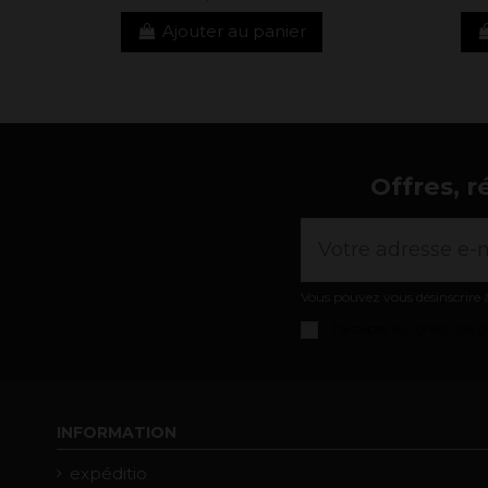
Ajouter au panier
Offres, r
Vous pouvez vous désinscrire à
J'accepte les
conditions gé
INFORMATION
expéditio