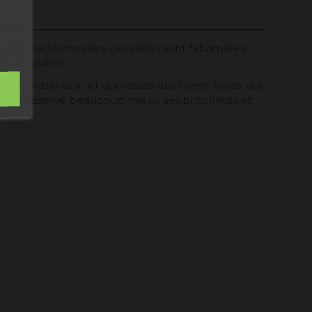
pâtes traditionnelles, ces pâtes sont fabriquées
nt du gluten.
rra de Albarracín et qui résiste aux hivers froids, qui
produit préserve beaucoup mieux ses propriétés et