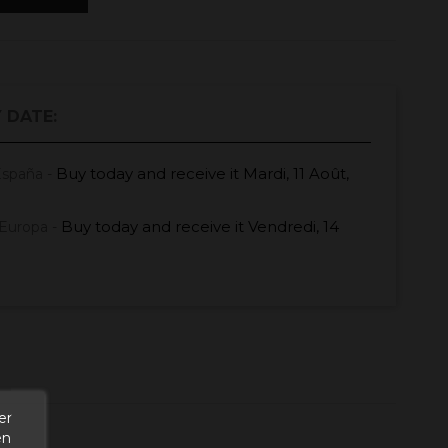
 DATE:
Buy today
and receive it
Mardi, 11 Août,
España -
Buy today
and receive it
Vendredi, 14
Europa -
er
en