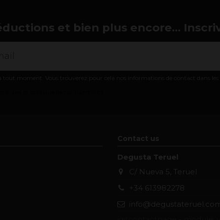
éductions et bien plus encore... Inscri
 tout moment. Vous trouverez pour cela nos informations de contact dans les co
nérales et politique de confidentialité
Contact us
Degusta Teruel
C/ Nueva 5, Teruel
+34 613982278
info@degustateruel.co
iqitcontactpage - module, y