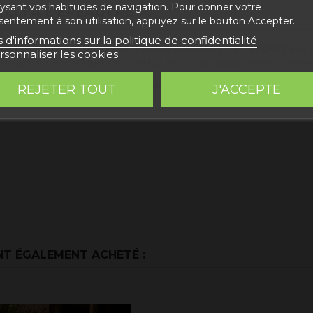
lysant vos habitudes de navigation. Pour donner votre
LLI À L'ÉPEAUTRE"
sentement à son utilisation, appuyez sur le bouton Accepter.
s d'informations sur la politique de confidentialité
uel
présentent les particularités suivantes par rapport aux 
rsonnaliser les cookies
roduit 100% naturel, ce produit est biologique , mais contie
, plus précisément à
Bronchales
, une ville située dans la Sie
REJETER TOUT
J'ACCEPTE
arasites et aux maladies. Grâce au froid et à l'altitude, ce 
NT ÉGALEMENT ACHETÉ :