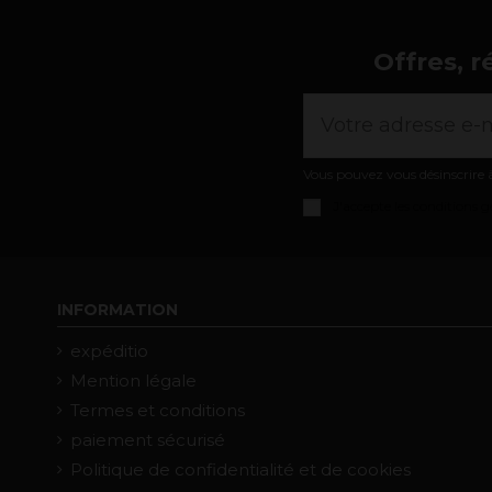
Offres, r
Vous pouvez vous désinscrire à
J'accepte les
conditions gé
INFORMATION
expéditio
Mention légale
Termes et conditions
paiement sécurisé
Politique de confidentialité et de cookies