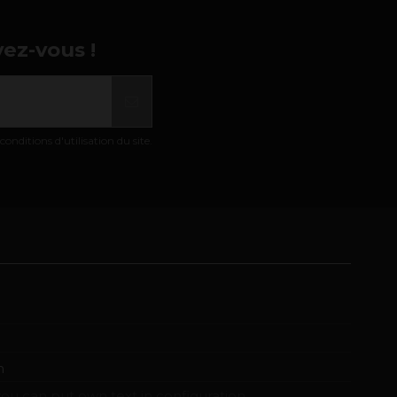
vez-vous !
nditions d'utilisation du site.
m
ou can put own text in configuration