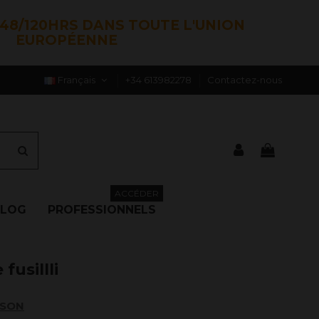
48/120HRS DANS TOUTE L'UNION
EUROPÉENNE
Français
+34 613982278
Contactez-nous
ACCÉDER
BLOG
PROFESSIONNELS
fusillli
ISON