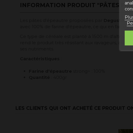
ana
INFORMATION PRODUIT "PÂTES FUSI
con
Plu
Les pâtes d'épeautre proposées par
Degusta Ter
Pe
avec 100% de farine d'épeautre, ce qui en fait un p
Ce type de céréale est planté à 1500 m d'altitude
rend le produit très résistant aux ravageurs, aux p
ses nutriments.
Caractéristiques
:
Farine d'épeautre
strong> : 100%
Quantité
: 400gr
LES CLIENTS QUI ONT ACHETÉ CE PRODUIT O