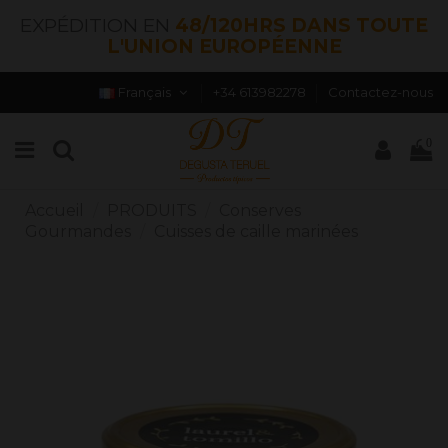
EXPÉDITION EN
48/120HRS DANS TOUTE
L'UNION EUROPÉENNE
Français
+34 613982278
Contactez-nous
0
Accueil
PRODUITS
Conserves
Gourmandes
Cuisses de caille marinées