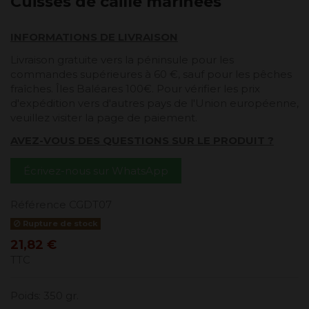
Cuisses de caille marinées
INFORMATIONS DE LIVRAISON
Livraison gratuite vers la péninsule pour les
commandes supérieures à 60 €, sauf pour les pêches
fraîches. Îles Baléares 100€. Pour vérifier les prix
d'expédition vers d'autres pays de l'Union européenne,
veuillez visiter la page de paiement.
AVEZ-VOUS DES QUESTIONS SUR LE PRODUIT ?
Écrivez-nous sur WhatsApp
Référence
CGDT07
Rupture de stock
21,82 €
TTC
Poids: 350 gr.