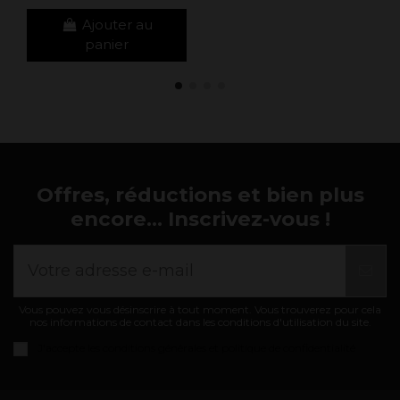
Ajouter au
panier
Offres, réductions et bien plus
encore... Inscrivez-vous !
Vous pouvez vous désinscrire à tout moment. Vous trouverez pour cela
nos informations de contact dans les conditions d'utilisation du site.
J'accepte les
conditions générales et politique de confidentialité