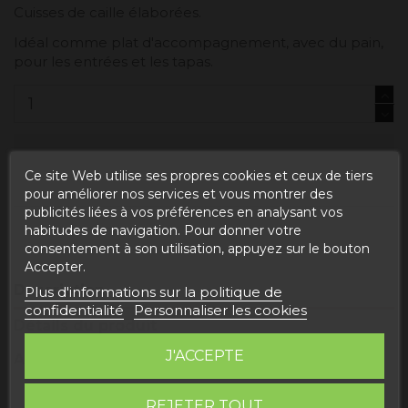
Cuisses de caille élaborées.
Idéal comme plat d'accompagnement, avec du pain,
pour les entrées et les tapas.
Ajouter au panier
Ce site Web utilise ses propres cookies et ceux de tiers
pour améliorer nos services et vous montrer des
publicités liées à vos préférences en analysant vos
habitudes de navigation. Pour donner votre
consentement à son utilisation, appuyez sur le bouton
Accepter.
Description
Plus d'informations sur la politique de
confidentialité
Personnaliser les cookies
Détails du produit
J'ACCEPTE
Avis
REJETER TOUT