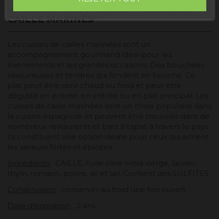
INFORMATION PRODUIT "PILONS DE
CAILLE MARINÉS"
Les cuisses de cailles marinées sont un
accompagnement gourmand idéal pour les
événements et les grandes occasions. Des bouchées
savoureuses et tendres qui fondent en bouche. Ce
plat peut être servi chaud ou froid et peut être
dégusté en entrée, en entrée ou en plat principal. Les
cuisses de caille marinées sont un choix populaire dans
la cuisine espagnole et peuvent être trouvées dans de
nombreux restaurants et bars à tapas à travers le pays.
Ils constituent une option idéale pour ceux qui aiment
les saveurs fortes et épicées.
Ingrédients
: CAILLE, huile olive extra vierge, laurier,
thym, romarin, poivre, ail et sel. Contient des SULFITES.
Conservation
: conserver au froid une fois ouvert
Date d'expiration
: 2 ans.