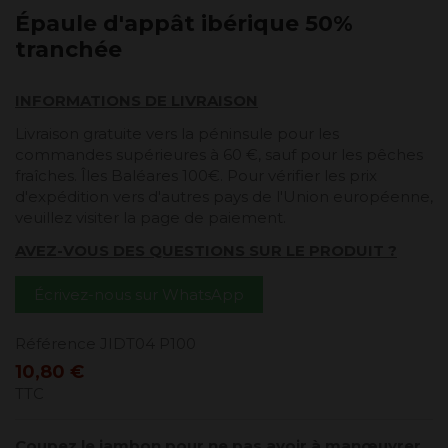
Épaule d'appât ibérique 50%
tranchée
INFORMATIONS DE LIVRAISON
Livraison gratuite vers la péninsule pour les
commandes supérieures à 60 €, sauf pour les pêches
fraîches. Îles Baléares 100€. Pour vérifier les prix
d'expédition vers d'autres pays de l'Union européenne,
veuillez visiter la page de paiement.
AVEZ-VOUS DES QUESTIONS SUR LE PRODUIT ?
Écrivez-nous sur WhatsApp
Référence
JIDT04 P100
10,80 €
TTC
Coupez le jambon pour ne pas avoir à manœuvrer