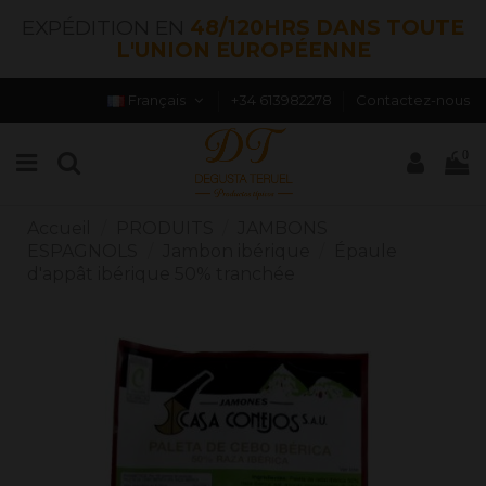
EXPÉDITION EN
48/120HRS DANS TOUTE
L'UNION EUROPÉENNE
Français
+34 613982278
Contactez-nous
0
Accueil
PRODUITS
JAMBONS
ESPAGNOLS
Jambon ibérique
Épaule
d'appât ibérique 50% tranchée