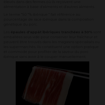
élevés dans des fermes où ils reçoivent une
alimentation à base d'aliments et d'autres aliments.
Le terme "50 "% ibérique " fait référence au
pourcentage de race ibérique dans la composition
génétique du porc.
Les
épaules d'appât ibériques tranchées à 50%
sont
emballées sous vide pour conserver leur fraîcheur et
peuvent être trouvés dans les magasins spécialisés ou
les supermarchés. Ils constituent une option pratique
et commode pour profiter de la saveur du porc
ibérique sans avoir à le couper manuellement.