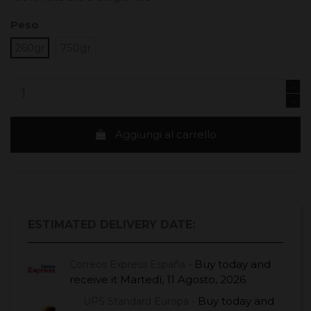
Peso
260gr
750gr
Aggiungi al carrello
ESTIMATED DELIVERY DATE:
Buy today
and
Correos Express España -
receive it
Martedì, 11 Agosto, 2026
Buy today
and
UPS Standard Europa -