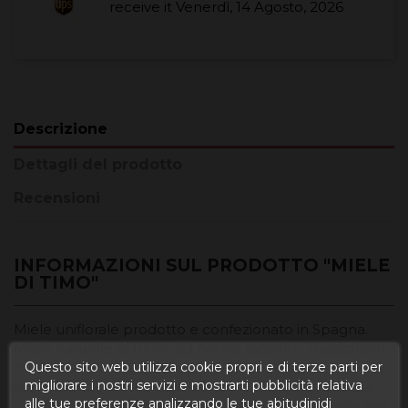
receive it
Venerdì, 14 Agosto, 2026
Descrizione
Dettagli del prodotto
Recensioni
INFORMAZIONI SUL PRODOTTO "MIELE
DI TIMO"
Miele uniflorale prodotto e confezionato in Spagna.
Miele naturale al 100% del nostro raccolto. Raccolto in
Questo sito web utilizza cookie propri e di terze parti per
modo tradizionale nel cuore delle montagne del
migliorare i nostri servizi e mostrarti pubblicità relativa
Maestrazgo (Teruel) tra i 600 ei 1.700 metri di altezza.
alle tue preferenze analizzando le tue abitudinidi
Prodotto artigianalmente mediante decantazione per