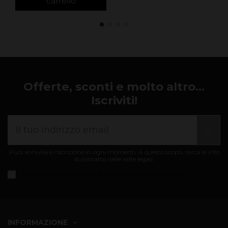
carrello
Offerte, sconti e molto altro...
Iscriviti!
Puoi annullare l'iscrizione in ogni momenti. A questo scopo, cerca le info
di contatto nelle note legali.
Accetto i
condizioni generali e informativa sulla privacy
INFORMAZIONE