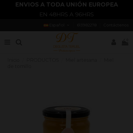
ENVIOS A TODA UNIÓN EUROPEA
EN 48HRS A 96HRS
Español
613982278
Contáctenos
0
Inicio
PRODUCTOS
Miel artesana
Miel
de tomillo