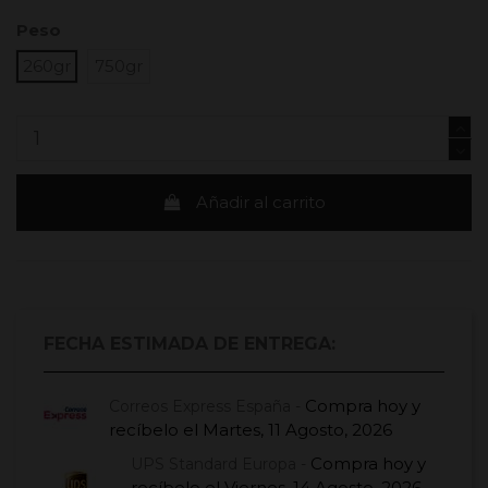
Peso
260gr
750gr
Añadir al carrito
FECHA ESTIMADA DE ENTREGA:
Compra hoy
y
Correos Express España -
recíbelo el
Martes, 11 Agosto, 2026
Compra hoy
y
UPS Standard Europa -
recíbelo el
Viernes, 14 Agosto, 2026