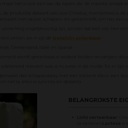
maar het is ook een van de kazen die de meeste smaak en 
t, de productie dateert van voor Christus, momenteel is d
jk gemaakt met rauwe schapen- en geitenmelk, om het een 
werking ongelijksoortig zijn, zonder dat een van hen een en
aarom zetten we in op de
tronchón geitenkaas
ijk, Griekenland, Italië en Spanje
 moment wordt geitenkaas in andere landen vervangen doo
et platteland relevant was, is nu weer in de mode. En er zij
t gemaakt dan schapenkaas, met een blekere kleur, een d
m het te eten in lunches en desserts.
BELANGRIJKSTE EI
Licht verteerbaar
: Omd
te verteren.
Lactose
is 