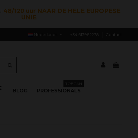
N
48/120 uur NAAR DE HELE EUROPESE
UNIE
Nederlands
+34 613982278
Contact
TOEGAN
E
BLOG
PROFESSIONALS