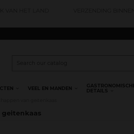
JK VAN HET LAND
VERZENDING BINNE
GASTRONOMISCH
UCTEN
VEEL EN MANDEN
DETAILS
chappen van geitenkaas
 geitenkaas