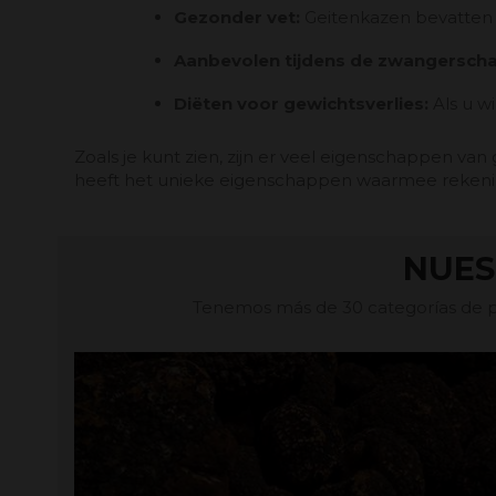
Gezonder vet:
Geitenkazen bevatten mi
Aanbevolen tijdens de zwangersch
Diëten voor gewichtsverlies:
Als u w
Zoals je kunt zien, zijn er veel eigenschappen van
heeft het unieke eigenschappen waarmee reken
NUES
Tenemos más de 30 categorías de pr