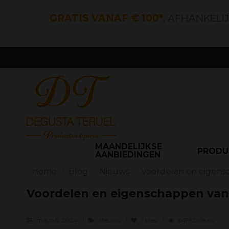
GRATIS VANAF € 100*
, AFHANKELI
MAANDELIJKSE
PROD
AANBIEDINGEN
Home
Blog
Nieuws
Voordelen en eigens
Voordelen en eigenschappen van
mayo 5, 2024
Nieuws
1
likes
64792 views