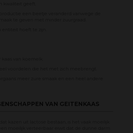
kwaliteit geeft.
e productie een beetje veranderd vanwege de
smaak te geven met minder zuurgraad.
titeit hoeft te zijn.
r kaas van koemelk.
n veel voordelen die het met zich meebrengt.
oorgaans meer zure smaak en een heel andere
GENSCHAPPEN VAN GEITENKAAS
at kazen uit lactose bestaan, is het vaak moeilijk
een moeilijk verteerbaar eiwit dat de dunne darm