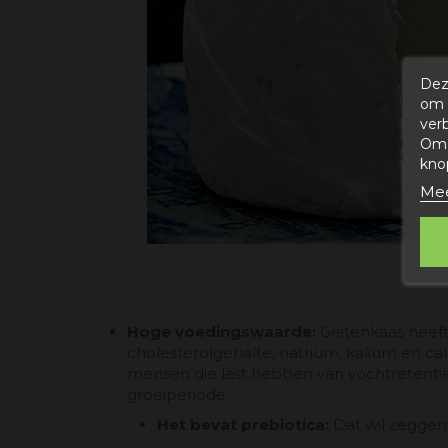
Dez
om 
ver
Om 
kno
Mee
Hoge voedingswaarde:
Geitenkaas heeft
cholesterolgehalte, natrium, kalium en c
mensen die last hebben van vochtretentie 
groeiperiode
Het bevat prebiotica:
Dat wil zeggen