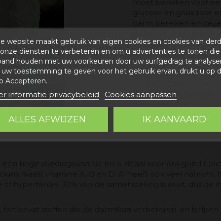
moet bereiken voor een 
glucose en galactose e
darm bereiken en deze 
worden verteerd. Het be
e website maakt gebruik van eigen cookies en cookies van der
melk in verschillende 
onze diensten te verbeteren en om u advertenties te tonen die
de lactose beter verteer
band houden met uw voorkeuren door uw surfgedrag te analyse
uw toestemming te geven voor het gebruik ervan, drukt u op 
Bijna lactosevrij :
Zoal
p Accepteren.
aangetroffen in de me
mensen geadviseerd ge
r informatie privacybeleid
Cookies aanpassen
hun lactose-intoleranti
verteren, aangezien de
ALLES AFWIJZEN
IK AANVAARD
het een meer dan vert
 een hoge voedingswaarde en is ideaal voor ons goed funct
alcium. Naast vitamine A, B en D. Al heeft ook veel natriu
of hypertensie. 30% van de samenstelling is eiwit, dus de
, het bevat stoffen die de darmflora verbeteren, en helpe