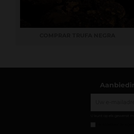
COMPRAR TRUFA NEGRA
Aanbiedin
U kunt op elk gewenst m
Ik accepteer de
algem