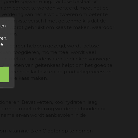
goede spijsvertering. Lactose bestaat uit
n om correct te worden verteerd, moet het de
verdeling van het eiwit uitvoeren om beter te
langrijkste verschil met geitenmelk is dat de
den
fasen wordt gebruikt om kaas te maken, waardoor
baar is.
ren.
de
s we eerder hebben gezegd, wordt lactose
lk van zoogdieren, momenteel wordt veel
en melk of melkderivaten te drinken vanwege
e. Het eten van geitenkaas helpt om het goed te
 hoeveelheid lactose en de productieprocessen
eerbare kaas maken.
ioneren. Bevat vetten, koolhydraten, laag
m, hiermee moet rekening worden gehouden bij
 inname ervan wordt aanbevolen in de
n om vitamine B en C beter op te nemen