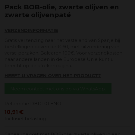
Pack BOB-olie, zwarte olijven en
zwarte olijvenpaté
VERZENDINFORMATIE
Gratis verzending naar het vasteland van Spanje bij
bestellingen boven de € 60, met uitzondering van
verse perziken. Balearen 100€. Voor verzendkosten
naar andere landen in de Europese Unie kunt u
terecht op de afrekenpagina.
HEEFT U VRAGEN OVER HET PRODUCT?
Neem contact met ons op via WhatsApp.
Referentie
DBDT01 ENO
10,91 €
Inclusief belasting
Cadeaupakket met BOB-olie, zwarte olijven in een