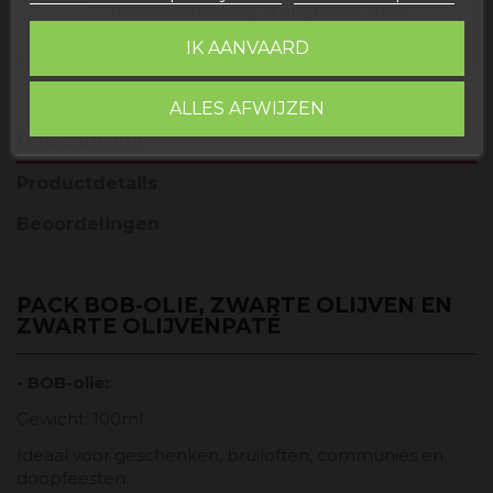
receive it
dinsdag, 11 augustus, 2026
IK AANVAARD
ALLES AFWIJZEN
Omschrijving
Productdetails
Beoordelingen
PACK BOB-OLIE, ZWARTE OLIJVEN EN
ZWARTE OLIJVENPATÉ
- BOB-olie:
Gewicht: 100ml
Ideaal voor geschenken, bruiloften, communies en
doopfeesten.