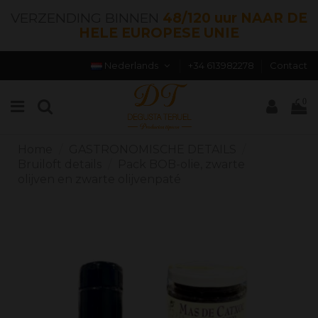
VERZENDING BINNEN
48/120 uur NAAR DE
HELE EUROPESE UNIE
Nederlands
+34 613982278
Contact
0
Home
GASTRONOMISCHE DETAILS
Bruiloft details
Pack BOB-olie, zwarte
olijven en zwarte olijvenpaté