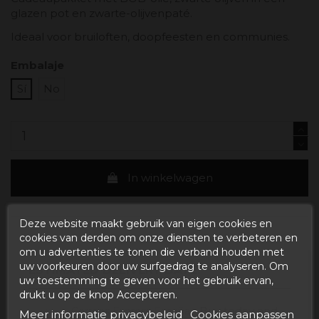
glazen pot en zwarte-olijvenpaté.
Ideaal voor bruiloften, doopfeesten en communies.
Embalaje
Sí
No
In winkelwagen
Deze website maakt gebruik van eigen cookies en
cookies van derden om onze diensten te verbeteren en
om u advertenties te tonen die verband houden met
uw voorkeuren door uw surfgedrag te analyseren. Om
ESTIMATED DELIVERY DATE:
uw toestemming te geven voor het gebruik ervan,
drukt u op de knop Accepteren.
Buy today
and
Correos Express España -
Meer informatie privacybeleid
Cookies aanpassen