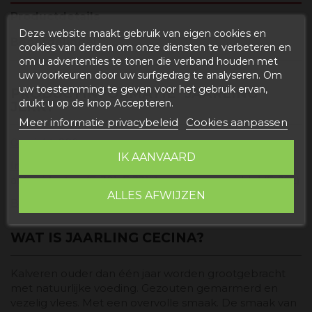
Productdetails
Deze website maakt gebruik van eigen cookies en
Beoordelingen
cookies van derden om onze diensten te verbeteren en
om u advertenties te tonen die verband houden met
uw voorkeuren door uw surfgedrag te analyseren. Om
uw toestemming te geven voor het gebruik ervan,
PRODUCTINFORMATIE "JAARLING
drukt u op de knop Accepteren.
JERKY
Meer informatie privacybeleid
Cookies aanpassen
Gewicht
: 200 gram
IK AANVAARD
Ingrediënten
: jaarlingenvlees, zout, suiker, dextrose,
antioxidanten (E-301, E 331iii), conserveermiddel (E-252)
ALLES AFWIJZEN
Bewaar in een koele, droge plaats
WAT IS JAARLING CECINA?
Kalveren ouder dan één jaar worden grootgebracht
met natuurlijke voeding. Gezouten gemarmerd en
vezelig vlees. Met een overvolle smaak. De smaak van