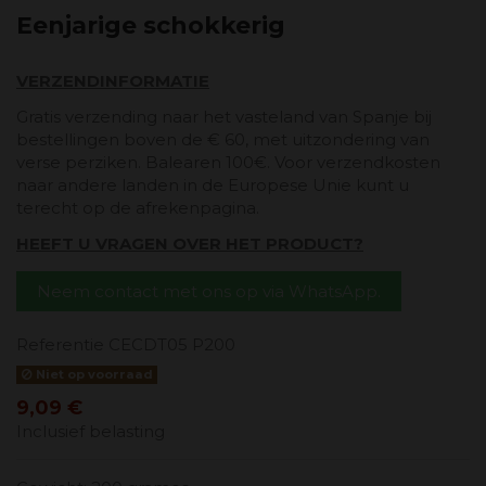
Eenjarige schokkerig
VERZENDINFORMATIE
Gratis verzending naar het vasteland van Spanje bij
bestellingen boven de € 60, met uitzondering van
verse perziken. Balearen 100€. Voor verzendkosten
naar andere landen in de Europese Unie kunt u
terecht op de afrekenpagina.
HEEFT U VRAGEN OVER HET PRODUCT?
Neem contact met ons op via WhatsApp.
Referentie
CECDT05 P200
Niet op voorraad
9,09 €
Inclusief belasting