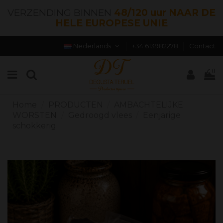
VERZENDING BINNEN
48/120 uur NAAR DE
HELE EUROPESE UNIE
Nederlands
+34 613982278
Contact
0
Home
PRODUCTEN
AMBACHTELIJKE
WORSTEN
Gedroogd vlees
Eenjarige
schokkerig