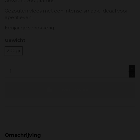
Gewicht: 200 gramos.
Gezouten vlees met een intense smaak. Ideaal voor
aperitieven.
Eenjarige schokkerig.
Gewicht
200gr
In winkelwagen
Omschrijving