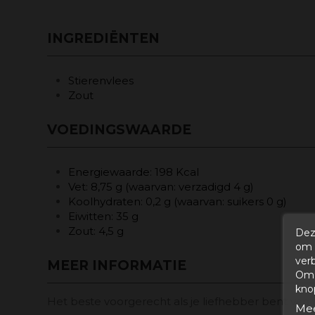
INGREDIËNTEN
Stierenvlees
Zout
VOEDINGSWAARDE
Energiewaarde: 198 Kcal
Vet: 8,75 g (waarvan: verzadigd 4 g)
Koolhydraten: 0,2 g (waarvan: suikers 0 g)
Eiwitten: 35 g
Zout: 4,5 g
Dez
om 
ver
MEER INFORMATIE
Om 
kno
Het beste voorgerecht als je liefhebber bent va
Mee