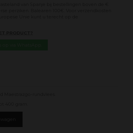
vasteland van Spanje bij bestellingen boven de €
erse perziken. Balearen 100€. Voor verzendkosten
uropese Unie kunt u terecht op de
HET PRODUCT?
 op via WhatsApp.
rd Maestrazgo-rundvlees.
ot 400 gram.
elwagen