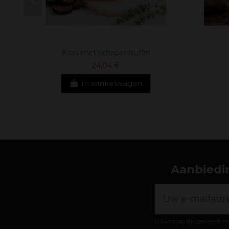
Kaas met schapentruffel
24,04 €
In winkelwagen
Aanbiedin
U kunt op elk gewenst m