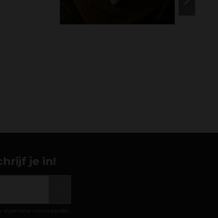
ijf je in!
de algemene voorwaarden.