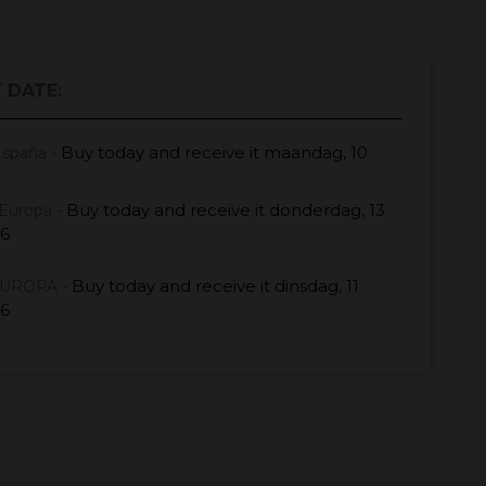
 DATE:
Buy today
and receive it
maandag, 10
España -
Buy today
and receive it
donderdag, 13
Europa -
26
Buy today
and receive it
dinsdag, 11
EUROPA -
26