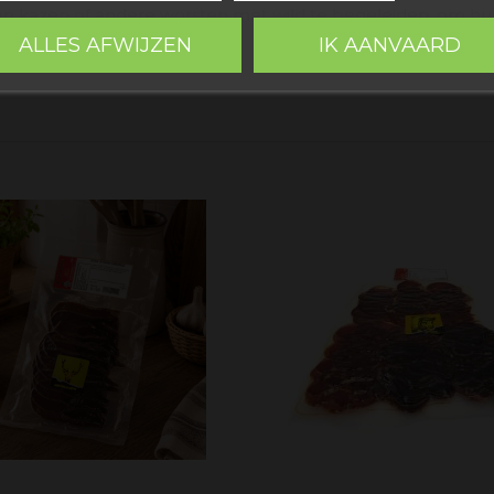
uten kazen of andere worsten met wild te begeleiden, om h
ALLES AFWIJZEN
IK AANVAARD