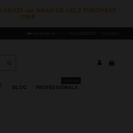
N
48/120 uur NAAR DE HELE EUROPESE
UNIE
Nederlands
+34 613982278
Contact
TOEGAN
E
BLOG
PROFESSIONALS