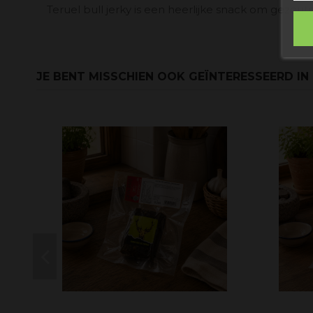
Teruel bull jerky is een heerlijke snack om gezo
JE BENT MISSCHIEN OOK GEÏNTERESSEERD IN