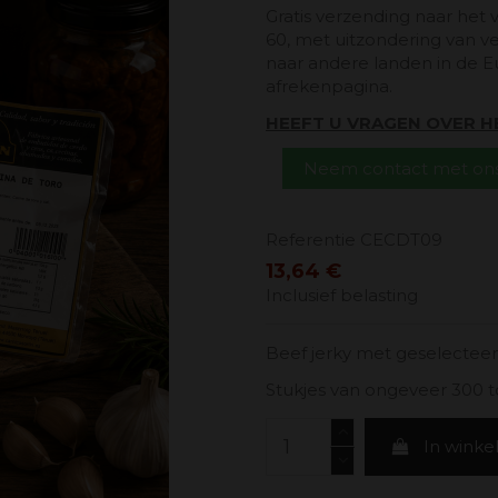
Gratis verzending naar het 
60, met uitzondering van v
naar andere landen in de E
afrekenpagina.
HEEFT U VRAGEN OVER 
Neem contact met ons
Referentie
CECDT09
13,64 €
Inclusief belasting
Beef jerky met geselectee
Stukjes van ongeveer 300 t
In wink