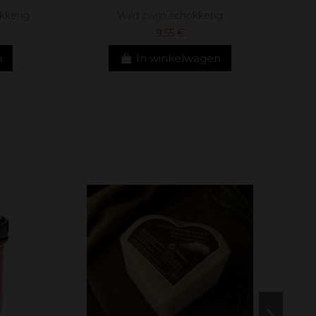
kkerig
Wild zwijn schokkerig
9,55 €
n
In winkelwagen
Aanb