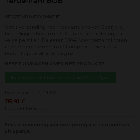
Teruelham BOB
VERZENDINFORMATIE
Gratis verzending naar het vasteland van Spanje bij
bestellingen boven de € 60, met uitzondering van
verse perziken. Balearen 100€. Voor verzendkosten
naar andere landen in de Europese Unie kunt u
terecht op de afrekenpagina.
HEEFT U VRAGEN OVER HET PRODUCT?
Neem contact met ons op via WhatsApp.
Referentie
JTDT01 P7
115,91 €
Inclusief belasting
Eerste benaming van oorsprong van serranoham
uit Spanje.