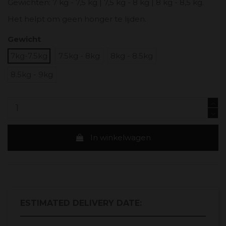
Gewichten: 7 kg - 7,5 kg | 7,5 kg - 8 kg | 8 kg - 8,5 kg.
Het helpt om geen honger te lijden.
Gewicht
7kg-7.5kg
7.5kg - 8kg
8kg - 8.5kg
8.5kg - 9kg
In winkelwagen
ESTIMATED DELIVERY DATE: