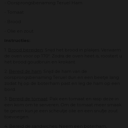
- Oorsprongsbenaming Teruel Ham
- Tomaat
- Brood
- Olie en zout
Instructies:
1.
Brood bereiden
: Snijd het brood in plakjes. Verwarm
de oven voor op 170º. Zodra de oven heet is, roostert u
het brood goudbruin en krokant
2.
Bereid de ham
: Snijd de ham van de
oorsprongsbenaming Teruel dun en een beetje lang
zodat hij op de boterham past en leg de ham op een
bord.
3.
Bereid de tomaat
: Pak een tomaat en rasp deze in
een kom om te serveren. Om de tomaat meer smaak
te geven kun je een scheutje olie en een snufje zout
toevoegen.
4.
Bereid de sandwiches
: Neem een ​​boterham,