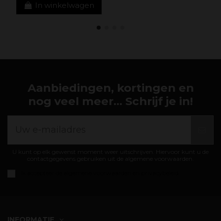
In winkelwagen
Aanbiedingen, kortingen en
nog veel meer... Schrijf je in!
U kunt op elk gewenst moment weer uitschrijven. Hiervoor kunt u de
contactgegevens gebruiken uit de algemene voorwaarden.
Ik accepteer de
algemene voorwaarden en privacybeleid
INFORMATIE