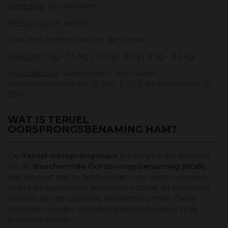
Genezing
: 24 maanden
Herkomst
: wit varken.
Stuk met hoef en ster op de schors.
Gewicht
: 7 kg - 7,5 kg | 7,5 kg - 8 kg | 8 kg - 8,5 kg.
Ingrediënten
: Varkensham, zout, suiker,
conserveermiddelen (E-250, E-252) en antioxidant (E-
301) .
WAT IS TERUEL
OORSPRONGSBENAMING HAM?
De
Teruel-oorsprongsham
is een type dat behoort
tot de
Beschermde Oorsprongsbenaming (BOB)
,
wat inhoudt dat bij het bereiden van deze hammen
strikte en rigoureuze technieken zodat de productie
voldoet aan de gestelde kwaliteitsnormen. Deze
hammen worden uitsluitend geproduceerd in de
provincie Teruel.