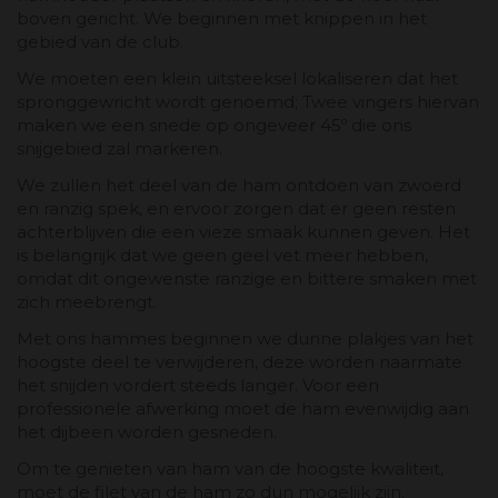
boven gericht. We beginnen met knippen in het
gebied van de club.
We moeten een klein uitsteeksel lokaliseren dat het
spronggewricht wordt genoemd; Twee vingers hiervan
maken we een snede op ongeveer 45º die ons
snijgebied zal markeren.
We zullen het deel van de ham ontdoen van zwoerd
en ranzig spek, en ervoor zorgen dat er geen resten
achterblijven die een vieze smaak kunnen geven. Het
is belangrijk dat we geen geel vet meer hebben,
omdat dit ongewenste ranzige en bittere smaken met
zich meebrengt.
Met ons hammes beginnen we dunne plakjes van het
hoogste deel te verwijderen, deze worden naarmate
het snijden vordert steeds langer. Voor een
professionele afwerking moet de ham evenwijdig aan
het dijbeen worden gesneden.
Om te genieten van ham van de hoogste kwaliteit,
moet de filet van de ham zo dun mogelijk zijn.