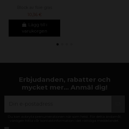
Block av foie gras
10,36 €
Lägg till i
varukorgen
Erbjudanden, rabatter och
mycket mer... Anmäl dig!
Du kan avbryta prenumerationen när som helst. För detta ändamål,
vänligen hitta vår kontaktinformation i det rättsliga meddelandet.