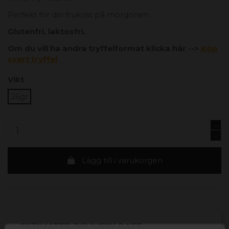
Perfekt för din frukost på morgonen.
Glutenfri, laktosfri.
Om du vill ha andra tryffelformat klicka här -->
Köp
svart tryffel
Vikt
26gr
Lägg till i varukorgen
ESTIMATED DELIVERY DATE: