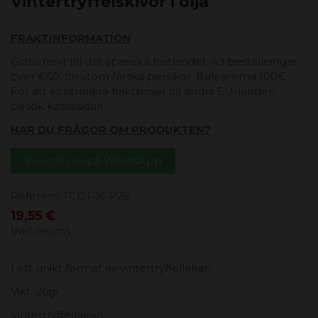
Vintertryffelskivor i olja
FRAKTINFORMATION
Gratis frakt till det spanska fastlandet vid beställningar
över €60, förutom färska persikor. Balearerna 100€.
För att kontrollera fraktpriser till andra EU-länder,
besök kassasidan.
HAR DU FRÅGOR OM PRODUKTEN?
Skriv till oss på WhatsApp
Referens
TCDT06 P26
19,55 €
Inkl. moms
I ett unikt format av vintertryffellakan.
Vikt: 26gr
Vintertryffellakan.