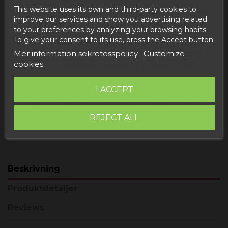
This website uses its own and third-party cookies to
improve our services and show you advertising related
Buy today
and
Correos Express España -
to your preferences by analyzing your browsing habits.
receive it
Fredag, 7 Augusti, 2026
To give your consent to its use, press the Accept button.
Mer information sekretesspolicy
Customize
Buy today
and
UPS Standard Europa -
cookies
receive it
Onsdag, 12 Augusti, 2026
I ACCEPT
Buy today
and
UPS Express EUROPA -
receive it
Måndag, 10 Augusti, 2026
REJECT ALL
Beskrivning
Produktdetaljer
Reviews