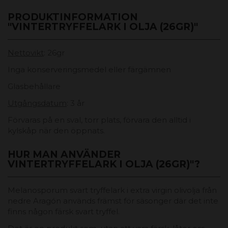
PRODUKTINFORMATION
"VINTERTRYFFELARK I OLJA (26GR)"
Nettovikt
: 26gr
Inga konserveringsmedel eller färgämnen
Glasbehållare
Utgångsdatum
: 3 år
Förvaras på en sval, torr plats, förvara den alltid i
kylskåp när den öppnats.
HUR MAN ANVÄNDER
VINTERTRYFFELARK I OLJA (26GR)"?
Melanosporum svart tryffelark i extra virgin olivolja från
nedre Aragón används främst för säsonger där det inte
finns någon färsk svart tryffel.