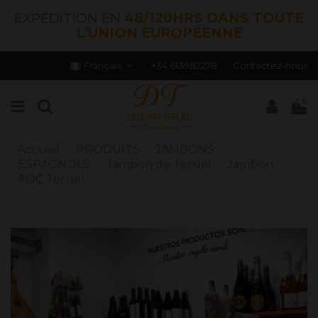
EXPÉDITION EN
48/120HRS DANS TOUTE
L'UNION EUROPÉENNE
Français
+34 613982278
Contactez-nous
0
Accueil
PRODUITS
JAMBONS
ESPAGNOLS
Jambon de Teruel
Jambon
AOC Teruel