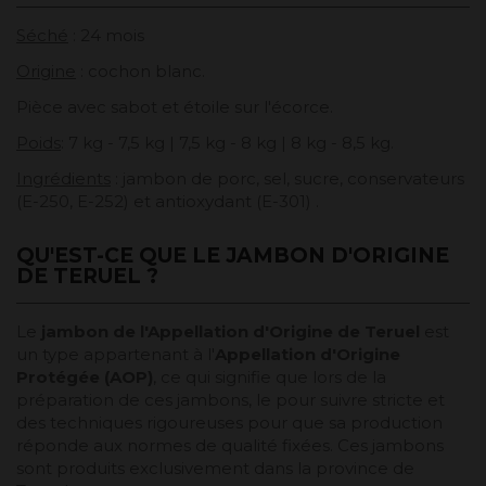
Séché
: 24 mois
Origine
: cochon blanc.
Pièce avec sabot et étoile sur l'écorce.
Poids
: 7 kg - 7,5 kg | 7,5 kg - 8 kg | 8 kg - 8,5 kg.
Ingrédients
: jambon de porc, sel, sucre, conservateurs
(E-250, E-252) et antioxydant (E-301) .
QU'EST-CE QUE LE JAMBON D'ORIGINE
DE TERUEL ?
Le
jambon de l'Appellation d'Origine de Teruel
est
un type appartenant à l'
Appellation d'Origine
Protégée (AOP)
, ce qui signifie que lors de la
préparation de ces jambons, le pour suivre stricte et
des techniques rigoureuses pour que sa production
réponde aux normes de qualité fixées. Ces jambons
sont produits exclusivement dans la province de