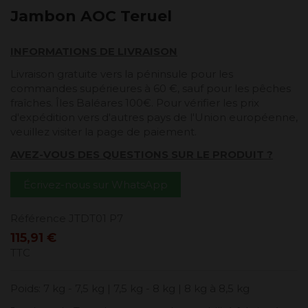
Jambon AOC Teruel
INFORMATIONS DE LIVRAISON
Livraison gratuite vers la péninsule pour les
commandes supérieures à 60 €, sauf pour les pêches
fraîches. Îles Baléares 100€. Pour vérifier les prix
d'expédition vers d'autres pays de l'Union européenne,
veuillez visiter la page de paiement.
AVEZ-VOUS DES QUESTIONS SUR LE PRODUIT ?
Écrivez-nous sur WhatsApp
Référence
JTDT01 P7
115,91 €
TTC
Poids: 7 kg - 7,5 kg | 7,5 kg - 8 kg | 8 kg à 8,5 kg