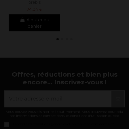
brebis
24,04 €
Ajouter au
panier
Offres, réductions et bien plus
encore... Inscrivez-vous !
Vous pouvez vous désinscrire à tout moment. Vous trouverez pour cela
nos informations de contact dans les conditions d'utilisation du site.
J'accepte les
conditions générales et politique de confidentialité