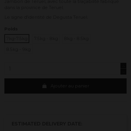
Jambon de Teruel, avec toute la traçabilité fabriqué
dans la province de Teruel.
Le signe d'identité de Degusta Teruel.
Poids
7kg-7.5kg
7.5kg - 8kg
8kg - 8.5kg
8.5kg - 9kg
Ajouter au panier
ESTIMATED DELIVERY DATE: