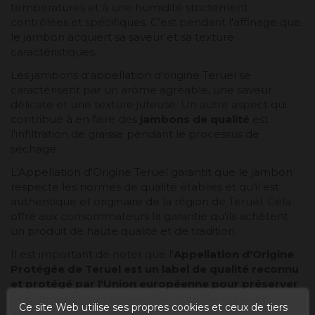
températures et à une humidité strictement
contrôlées et spécifiques. C'est pendant l'affinage que
le jambon acquiert sa saveur et sa texture
caractéristiques.
Les jambons d'appellation d'origine Teruel se
caractérisent par un arôme agréable, une saveur
délicate et une texture juteuse. Un autre aspect qui
contribue à en faire des
jambons de qualité
est
l'infiltration de graisse pendant le processus de
séchage.
L'Appellation d'Origine Teruel garantit que le jambon
respecte les normes de qualité établies et qu'il est
authentique et originaire de la région de Teruel. Cela
offre aux consommateurs la garantie qu'ils achètent
un produit de haute qualité et de tradition.
Il est important de noter que l'
Appellation d'Origine
Protégée de Teruel est un label de qualité reconnu
et protégé par l'Union européenne pour préserver
et promouvoir la production traditionnelle et
Ce site Web utilise ses propres cookies et ceux de tiers
artisanale de ce jambon.