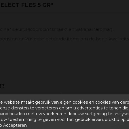
LECT FLES 5 GR"
na "kleur", Picocrocin "smaak" en Safranal "aroma").
te oogsten en zijn geselecteerde items om de hoge kwalitei
R?
specerij in alle keukens
e website maakt gebruik van eigen cookies en cookies van der
n kleur. Het wordt
onze diensten te verbeteren en om u advertenties te tonen die
en bloem die gewoonlijk
band houden met uw voorkeuren door uw surfgedrag te analyse
uw toestemming te geven voor het gebruik ervan, drukt u op 
p Accepteren.
eid die zowel bij de