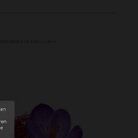
tsstandaard te behouden.
den
ren.
de