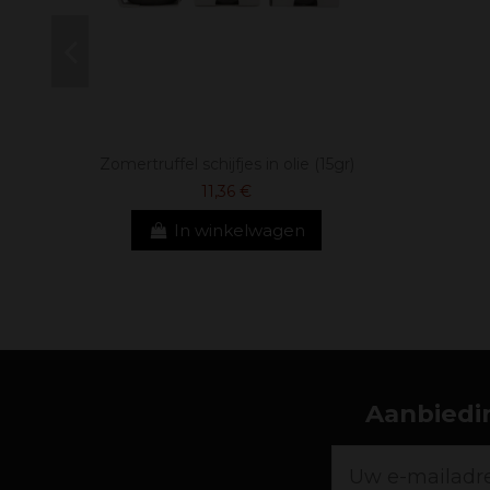
Zomertruffel schijfjes in olie (15gr)
11,36 €
In winkelwagen
Aanbiedin