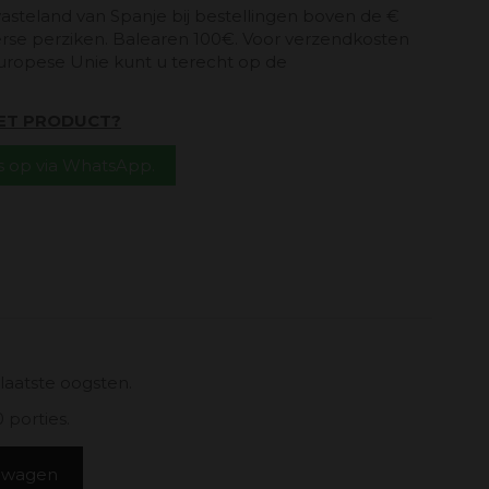
vasteland van Spanje bij bestellingen boven de €
erse perziken. Balearen 100€. Voor verzendkosten
uropese Unie kunt u terecht op de
HET PRODUCT?
 op via WhatsApp.
 laatste oogsten.
porties.
elwagen