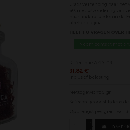
Gratis verzending naar het 
60, met uitzondering van v
naar andere landen in de E
afrekenpagina.
HEEFT U VRAGEN OVER 
Neem contact met ons
Referentie
AZDT09
31,82 €
Inclusief belasting
Nettogewicht: 5 gr.
Saffraan geoogst tijdens de
Opbrengst per gram van 30 
In wink