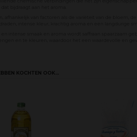
chillende chemische verbindingen die het zijn eigenschapp
 dat bijdraagt ​​aan het aroma.
en, afhankelijk van factoren als de variëteit van de bloem, d
raden, intense kleur, krachtig aroma en een langdurige s
en intense smaak en aroma wordt saffraan spaarzaam gebruik
gen en te kleuren, waardoor het een waardevolle en gewa
BBEN KOCHTEN OOK...