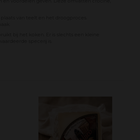
en en voordelen geven. Deze omvatten crocine,
e plaats van teelt en het droogproces.
maak.
t bij het koken. Er is slechts een kleine
ardeerde specerij is.