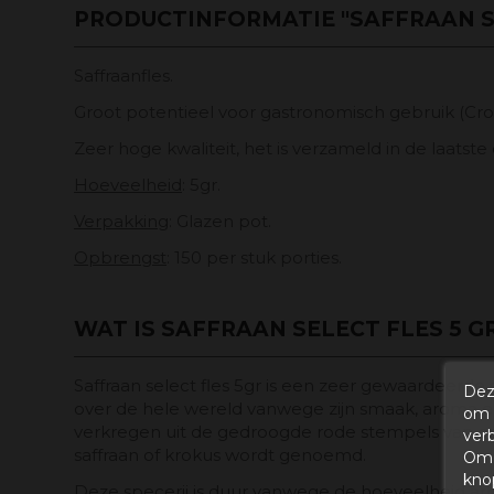
PRODUCTINFORMATIE "SAFFRAAN SE
Saffraanfles.
Groot potentieel voor gastronomisch gebruik (Croci
Zeer hoge kwaliteit, het is verzameld in de laats
Hoeveelheid
: 5gr.
Verpakking
: Glazen pot.
Opbrengst
: 150 per stuk porties.
WAT IS SAFFRAAN SELECT FLES 5 G
Saffraan select fles 5gr is een zeer gewaardeerde 
Dez
over de hele wereld vanwege zijn smaak, aroma e
om 
verkregen uit de gedroogde rode stempels van e
ver
saffraan of krokus wordt genoemd.
Om 
kno
Deze specerij is duur vanwege de hoeveelheid arb