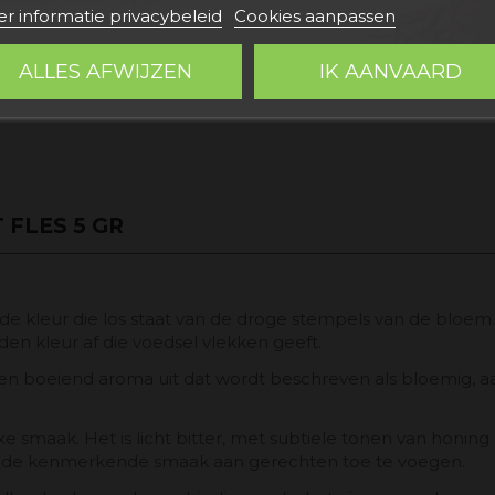
r informatie privacybeleid
Cookies aanpassen
uikt.
 del Campo, een stadje in
ALLES AFWIJZEN
IK AANVAARD
FLES 5 GR
ode kleur die los staat van de droge stempels van de bloem
den kleur af die voedsel vlekken geeft.
en boeiend aroma uit dat wordt beschreven als bloemig, aards
e smaak. Het is licht bitter, met subtiele tonen van honin
om de kenmerkende smaak aan gerechten toe te voegen.