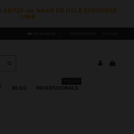
N
48/120 uur NAAR DE HELE EUROPESE
UNIE
Nederlands
+34 613982278
Contact
TOEGAN
E
BLOG
PROFESSIONALS