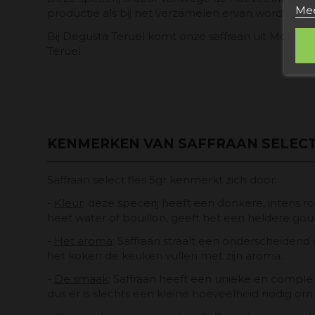
Mee
productie als bij het verzamelen ervan wordt gebr
Bij Degusta Teruel komt onze saffraan uit Monreal
Teruel.
KENMERKEN VAN SAFFRAAN SELECT 
Saffraan select fles 5gr kenmerkt zich door:
-
Kleur
: deze specerij heeft een donkere, intens r
heet water of bouillon, geeft het een heldere gou
-
Het aroma
: Saffraan straalt een onderscheidend 
het koken de keuken vullen met zijn aroma.
-
De smaak
: Saffraan heeft een unieke en complex
dus er is slechts een kleine hoeveelheid nodig 