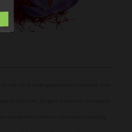
. Als het wordt ondergedompeld in vloeistof, zoals
 en licht zoet. Zijn geur is intens en kan tijdens
g en een aardse ondertoon. De smaak is krachtig,