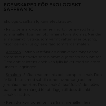
EGENSKAPER FÖR EKOLOGISKT
SAFFRAN 1G
Ekologiskt saffran 1g kännetecknas av:
-
Färg
: denna krydda har en mörk, intensiv röd färg
som smälter loss från blommans torra stigmas. När den
är nedsänkt i vätska, som varmt vatten eller buljong,
frigör den en ljus gyllene färg som färgar maten.
-
Aromen
: Saffran utstrålar en distinkt och fängslande
arom som beskrivs som blommig, jordnära och lätt söt.
Dess doft är intensiv och kan fylla köket med sin arom
under tillagningen.
-
Smaken
: Saffran har en unik och komplex smak. Den
är lätt bitter, med subtila toner av honung och en
jordnära underton. Dess smak är kraftfull, så det krävs
bara en liten mängd för att lägga till dess distinkta
smak till rätter.
-
Kemiska komponenter
: Saffran innehåller flera