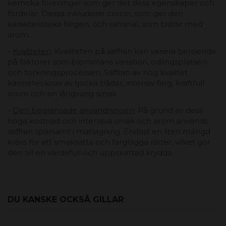
kemiska föreningar som ger det dess egenskaper och
fördelar. Dessa inkluderar crocin, som ger den
karakteristiska färgen, och safranal, som bidrar med
arom.
-
Kvaliteten
: Kvaliteten på saffran kan variera beroende
på faktorer som blommans variation, odlingsplatsen
och torkningsprocessen. Saffran av hög kvalitet
kännetecknas av tjocka trådar, intensiv färg, kraftfull
arom och en långvarig smak.
-
Den begränsade användningen
: På grund av dess
höga kostnad och intensiva smak och arom används
saffran sparsamt i matlagning. Endast en liten mängd
krävs för att smaksätta och färglägga rätter, vilket gör
den till en värdefull och uppskattad krydda.
DU KANSKE OCKSÅ GILLAR