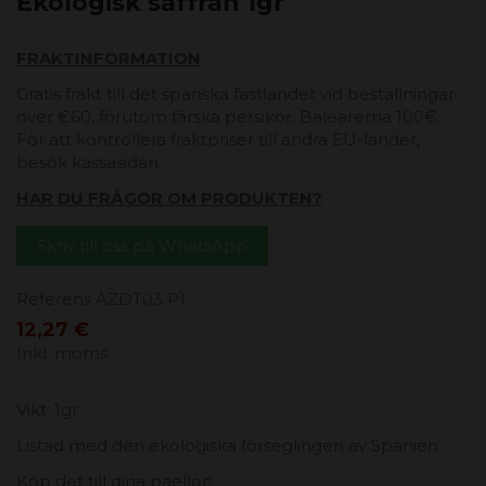
Ekologisk saffran 1gr
FRAKTINFORMATION
Gratis frakt till det spanska fastlandet vid beställningar
över €60, förutom färska persikor. Balearerna 100€.
För att kontrollera fraktpriser till andra EU-länder,
besök kassasidan.
HAR DU FRÅGOR OM PRODUKTEN?
Skriv till oss på WhatsApp
Referens
AZDT03 P1
12,27 €
Inkl. moms
Vikt: 1gr
Listad med den ekologiska förseglingen av Spanien.
Köp det till dina paellor!