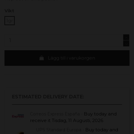
Vikt
1gr
Lägg till i varukorgen
ESTIMATED DELIVERY DATE:
Buy today
and
Correos Express España -
receive it
Tisdag, 11 Augusti, 2026
Buy today
and
UPS Standard Europa -