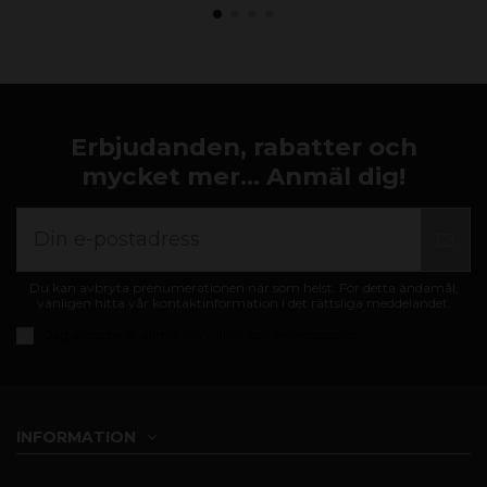
Erbjudanden, rabatter och
mycket mer... Anmäl dig!
Du kan avbryta prenumerationen när som helst. För detta ändamål,
vänligen hitta vår kontaktinformation i det rättsliga meddelandet.
Jag accepterar
allmänna villkor och sekretesspolicy
INFORMATION