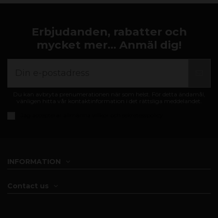
Erbjudanden, rabatter och
mycket mer... Anmäl dig!
Du kan avbryta prenumerationen när som helst. För detta ändamål,
vänligen hitta vår kontaktinformation i det rättsliga meddelandet.
Jag accepterar
allmänna villkor och sekretesspolicy
INFORMATION
Contact us