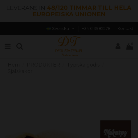
LEVERANS IN
48/120 TIMMAR TILL HELA
EUROPEISKA UNIONEN
Svenska
+34 613982278
Kontakt
0
Hem
PRODUKTER
Typiska godis
Själskakor