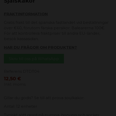
Själskakor
FRAKTINFORMATION
Gratis frakt till det spanska fastlandet vid beställningar
över €60, förutom färska persikor. Balearerna 100€.
För att kontrollera fraktpriser till andra EU-länder,
besök kassasidan.
HAR DU FRÅGOR OM PRODUKTEN?
Skriv till oss på WhatsApp
Referens
DTDT04
12,50 €
Inkl. moms
Gillar du godis? Se till att prova soulkakor.
Antal: 12 enheter
Typiskt sött gjord på pumpa, honung och socker.