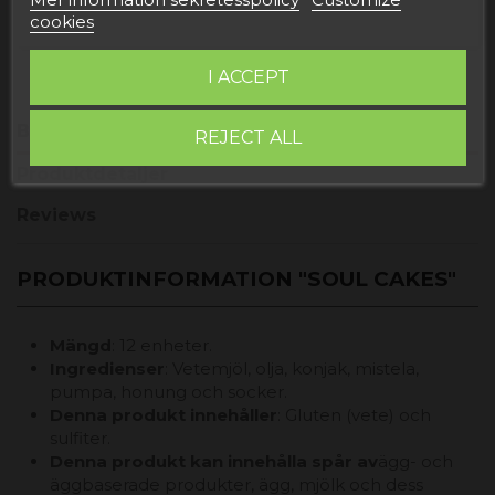
cookies
I ACCEPT
Beskrivning
REJECT ALL
Produktdetaljer
Reviews
PRODUKTINFORMATION "SOUL CAKES"
Mängd
: 12 enheter.
Ingredienser
: Vetemjöl, olja, konjak, mistela,
pumpa, honung och socker.
Denna produkt innehåller
: Gluten (vete) och
sulfiter.
Denna produkt kan innehålla spår av
ägg- och
äggbaserade produkter, ägg, mjölk och dess