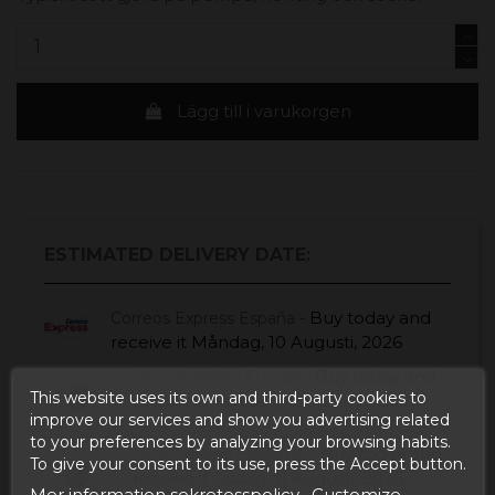
Lägg till i varukorgen
ESTIMATED DELIVERY DATE:
Buy today
and
Correos Express España -
receive it
Måndag, 10 Augusti, 2026
Buy today
and
UPS Standard Europa -
This website uses its own and third-party cookies to
receive it
Torsdag, 13 Augusti, 2026
improve our services and show you advertising related
to your preferences by analyzing your browsing habits.
Buy today
and
UPS Express EUROPA -
To give your consent to its use, press the Accept button.
receive it
Tisdag, 11 Augusti, 2026
Mer information sekretesspolicy
Customize