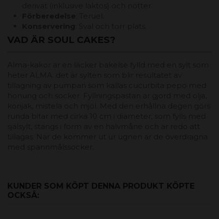
derivat (inklusive laktos) och nötter.
Förberedelse
: Teruel.
Konservering
: Sval och torr plats.
VAD ÄR SOUL CAKES?
Alma-kakor är en läcker bakelse fylld med en sylt som
heter ALMA: det är sylten som blir resultatet av
tillagning av pumpan som kallas cucurbita pepo med
honung och socker. Fyllningspastan är gjord med olja,
konjak, mistela och mjöl. Med den erhållna degen görs
runda bitar med cirka 10 cm i diameter, som fylls med
själsylt, stängs i form av en halvmåne och är redo att
tillagas. När de kommer ut ur ugnen är de överdragna
med spannmålssocker.
KUNDER SOM KÖPT DENNA PRODUKT KÖPTE
OCKSÅ: