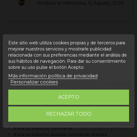
recíbelo el
Miércoles, 12 Agosto, 2026
Este sitio web utiliza cookies propias y de terceros para
Descripción
mejorar nuestros servicios y mostrarle publicidad
relacionada con sus preferencias mediante el análisis de
Detalles del producto
sus hábitos de navegación. Para dar su consentimiento
Opiniones
sobre su uso pulse el botón Acepto.
Más información política de privacidad
Personalizar cookies
INFORMACIÓN DEL PRODUCTO "TORTAS
DE ALMA"
ACEPTO
Cantidad
: 12 unidades.
RECHAZAR TODO
Ingredientes
: Harina de trigo, aceite,
aguardiente, mistela, calabaza, miel y azúcar.
Este producto contiene
: Gluten (trigo) y sulfitos.
Este producto puede contener trazas