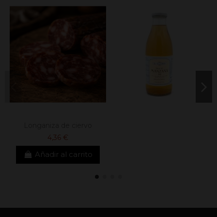
Longaniza de ciervo
4,36 €
Añadir al carrito