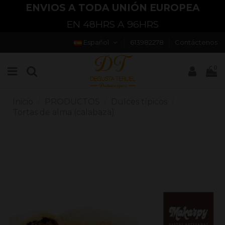
ENVIOS A TODA UNIÓN EUROPEA
EN 48HRS A 96HRS
Español
613982278
Contáctenos
0
Inicio
PRODUCTOS
Dulces típicos
Tortas de alma (calabaza)